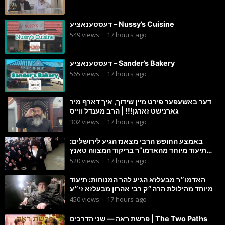
דעסטענאציע – Nussy’s Cuisine
549
views
·
17 hours ago
דעסטענאציע – Sander’s Bakery
565
views
·
17 hours ago
דער באשעפער פירט מיין שידוך, איך דארף מיר
גארנישט זארגן!!! | הרב מענדל ווייס
302
views
·
17 hours ago
באמצע החופש הרבי מצאנז הגיע לירושלים:
תיעוד מיוחד מהאדמו”ר בריקוד המצווה טאנץ
בשמחת בית סטרפקוב
520
views
·
17 hours ago
האדמו״ר מבעלזא הגיע להר המנוחות: תיעוד
מיוחד מהילולת הרה״ק רבי אהרון מבעלזא זי״ע
450
views
·
17 hours ago
פרשת ראה — שני הדרכים | The Two Paths