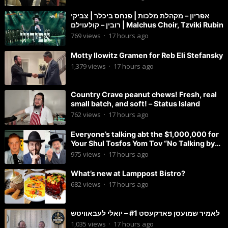
אפריון – מקהלת מלכות | פנחס ביכלר | צביקי
רובין – קולעוילם | Malchus Choir, Tzviki Rubin
769
views
·
17 hours ago
Motty Ilowitz Gramen for Reb Eli Stefansky
1,379
views
·
17 hours ago
Country Crave peanut chews! Fresh, real
small batch, and soft! – Status Island
762
views
·
17 hours ago
Everyone’s talking abt the $1,000,000 for
Your Shul Tosfos Yom Tov “No Talking by
Davening” movement
975
views
·
17 hours ago
What’s new at Lamppost Bistro?
682
views
·
17 hours ago
לאמיר שמועסן פאדקעסט #1 – יואלי לעבאוויטש
1,035
views
·
17 hours ago