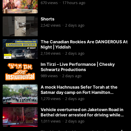
670
views
·
17 hours ago
Shorts
2,542
views
·
2 days ago
The Canadian Rockies Are DANGEROUS At
Night | Yiddish
2,134
views
·
2 days ago
Im Tirzi – Live Performance | Chesky
Schwartz Productions
989
views
·
2 days ago
A mock Hachnusas Sefer Torah at the
Satmar day camp on Fort Hamilton
Parkway.
1,270
views
·
2 days ago
Vehicle overturned on Jaketown Road in
Bethel driver arrested for driving while
intoxicated.
1,011
views
·
2 days ago