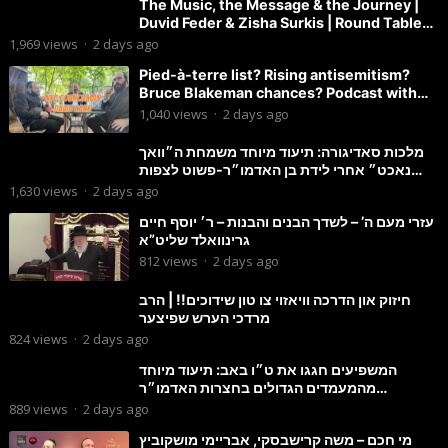
The Music, the Message & the Journey |
Duvid Feder & Zisha Surkis | Round Table
#11
1,969
views
·
2 days ago
Pied-à-terre list? Rising antisemitism?
Bruce Blakeman chances? Podcast with
Councilman David Carr!
1,040
views
·
2 days ago
מלכות סאדיגורה: תיעוד מיוחד משמחת ה״וואך
נאכט״ אחרי לידת בן האדמו״ר-פשוט לצפות
ולהנות
1,630
views
·
2 days ago
עזרי מעם ה’ – לשדך הבנים והבנות – ר׳ יוסף חיים
גרינוואלד שליט”א
812
views
·
2 days ago
חיזוק און הדרכה וויאזוי צו טון שידוכים!! | הרב
מרדכי הערש שפיצער
824
views
·
2 days ago
המשפיעים חגגו את ט״ו באב: תיעוד מיוחד
מהמעמדים הגדולים בחצרות האדמו״ר
מסטוטשין והגרי״מ מורגשטרן
889
views
·
2 days ago
מי חכם – משה קרישבסקי, אבריימי מושקוביץ