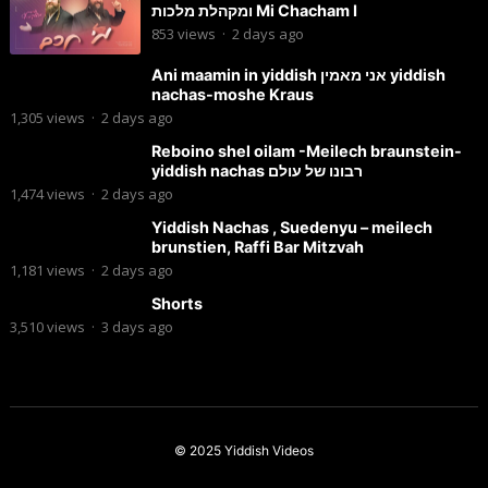
ומקהלת מלכות Mi Chacham I
853
views
·
2 days ago
Ani maamin in yiddish אני מאמין yiddish
nachas-moshe Kraus
1,305
views
·
2 days ago
Reboino shel oilam -Meilech braunstein-
yiddish nachas רבונו של עולם
1,474
views
·
2 days ago
Yiddish Nachas , Suedenyu – meilech
brunstien, Raffi Bar Mitzvah
1,181
views
·
2 days ago
Shorts
3,510
views
·
3 days ago
© 2025
Yiddish Videos