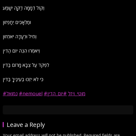
וְקוֹל דְּמָמָה דַקָּה יִשָּׁמַע
וּמַלְאָכִים יֵחָפֵזוּן
וְחִיל וּרְעָדָה יֹאחֵזוּן
וְיֹאמְרוּ הִנֵּה יוֹם הַדִּין
לִפְקֹד עַל צְבָא מָרוֹם בַּדִּין
כִּי לֹא יִזְכּוּ בְעֵינֶיךָ בַּדִּין
#נמואל
#nemouel
#יום_הדין
#מוטי_ויזל
Leave a Reply
Your email address will not be published.
Required fields are