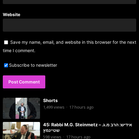
Website
Save my name, email, and website in this browser for the next
time I comment.
Subscribe to newsletter
Shorts
1,499
views
·
17 hours ago
45: Rabbi M.G. Steinmetz – אידיש: הרב מ.ג.
שטיינמץ
598
views
·
17 hours ago