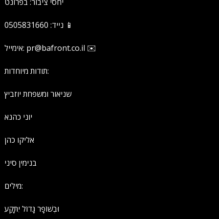
יחסי ציבור: בפרונט
נייד: 0505831660 📱
אימייל: pr@bafront.co.il ✉️
תודות מיוחדות:
שניאור ומשפחת יוזביץ
יוני כהנא
אליקו כהן
בנימין סיני
מילים:
וּבְשׁוֹפָר גָּדוֹל יִתָּקַע