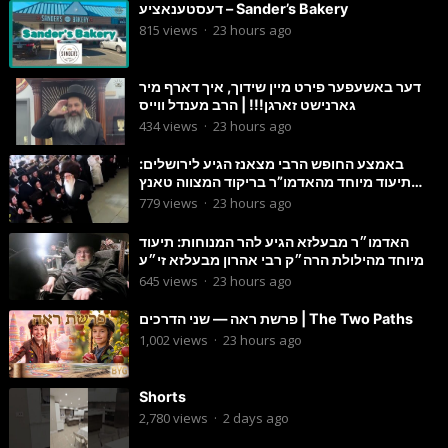
דעסטענאציע – Sander’s Bakery
815
views
·
23 hours ago
דער באשעפער פירט מיין שידוך, איך דארף מיר
גארנישט זארגן!!! | הרב מענדל ווייס
434
views
·
23 hours ago
באמצע החופש הרבי מצאנז הגיע לירושלים:
תיעוד מיוחד מהאדמו”ר בריקוד המצווה טאנץ
בשמחת בית סטרפקוב
779
views
·
23 hours ago
האדמו״ר מבעלזא הגיע להר המנוחות: תיעוד
מיוחד מהילולת הרה״ק רבי אהרון מבעלזא זי״ע
645
views
·
23 hours ago
פרשת ראה — שני הדרכים | The Two Paths
1,002
views
·
23 hours ago
Shorts
2,780
views
·
2 days ago