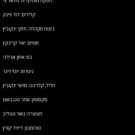
הפקה מוסיקלית: מיכאל צי
קלידים: דוד פינק
ניצוח מקהלה: חזקי ינקוביץ
תופים: יאיר קרינקין
בס: איתן אבידני
גיטרות: יוסי ויינר
חליל, קלרינט: מוישי ינקוביץ
סקסופון: שחר טננבאום
חצוצרה: נאור גוטליב
טורומבון: דייויד קורץ