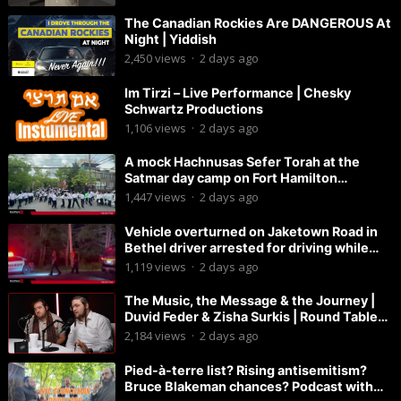
The Canadian Rockies Are DANGEROUS At
Night | Yiddish
2,450
views
·
2 days ago
Im Tirzi – Live Performance | Chesky
Schwartz Productions
1,106
views
·
2 days ago
A mock Hachnusas Sefer Torah at the
Satmar day camp on Fort Hamilton
Parkway.
1,447
views
·
2 days ago
Vehicle overturned on Jaketown Road in
Bethel driver arrested for driving while
intoxicated.
1,119
views
·
2 days ago
The Music, the Message & the Journey |
Duvid Feder & Zisha Surkis | Round Table
#11
2,184
views
·
2 days ago
Pied-à-terre list? Rising antisemitism?
Bruce Blakeman chances? Podcast with