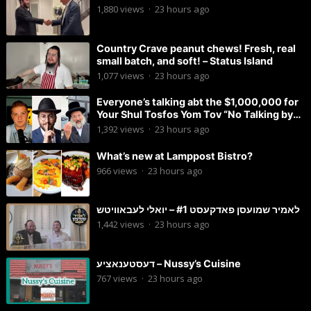
1,880
views
·
23 hours ago
Country Crave peanut chews! Fresh, real
small batch, and soft! – Status Island
1,077
views
·
23 hours ago
Everyone’s talking abt the $1,000,000 for
Your Shul Tosfos Yom Tov “No Talking by
Davening” movement
1,392
views
·
23 hours ago
What’s new at Lamppost Bistro?
966
views
·
23 hours ago
לאמיר שמועסן פאדקעסט #1 – יואלי לעבאוויטש
1,442
views
·
23 hours ago
דעסטענאציע – Nussy’s Cuisine
767
views
·
23 hours ago