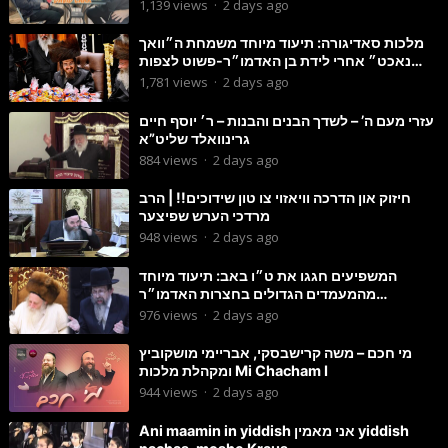
Councilman David Carr!
1,139
views
·
2 days ago
מלכות סאדיגורה: תיעוד מיוחד משמחת ה״וואך
נאכט״ אחרי לידת בן האדמו״ר-פשוט לצפות
ולהנות
1,781
views
·
2 days ago
עזרי מעם ה’ – לשדך הבנים והבנות – ר׳ יוסף חיים
גרינוואלד שליט”א
884
views
·
2 days ago
חיזוק און הדרכה וויאזוי צו טון שידוכים!! | הרב
מרדכי הערש שפיצער
948
views
·
2 days ago
המשפיעים חגגו את ט״ו באב: תיעוד מיוחד
מהמעמדים הגדולים בחצרות האדמו״ר
מסטוטשין והגרי״מ מורגשטרן
976
views
·
2 days ago
מי חכם – משה קרישבסקי, אבריימי מושקוביץ
ומקהלת מלכות Mi Chacham I
944
views
·
2 days ago
Ani maamin in yiddish אני מאמין yiddish