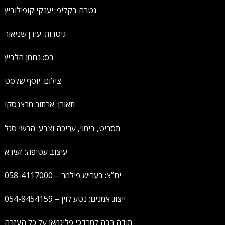
גטרה בקליפ: יענקי קופילוביץ
גיטרות: עידן שניאור
בס: נחמן הלביץ
צילום: יוסף שלסט
תאורן: ארתור מרצנסקו
תסריט, בימוי, עריכה וצבע: הרשי סגל
עיצוב עטיפה: זעירא
יח”צ: בעריש פילמר – 058-4117000
ייצוג אמנים: נטע לוין – 054-8454159
תודה רבה למרדכי פליגמאן על כל העזרה