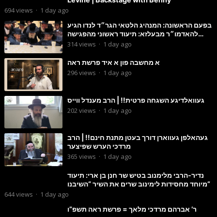
694
views
·
1 day ago
בפעם הראשונה: המנהיג הלטאי הגר״ד לנדו הגיע
להאדמו״ר מבעלזא: תיעוד ראשוני מהפגישה
הנדירה
314
views
·
1 day ago
א מחשבה פון א איד פרשת ראה
296
views
·
1 day ago
געוואלדיגע השגחה פרטית!! | הרב מענדל ווייס
202
views
·
1 day ago
געהאלפן געווארן דורך בעטן מתנת חינם!! | הרב
מרדכי הערש שפיצער
365
views
·
1 day ago
נדיר-הרבי מלימנוב בטיש שר חנן בן ארי: תיעוד
מיוחד מחסידות לימינוב שרים את השיר “השיבנו”
644
views
·
1 day ago
ר’ אברהם מרדכי מלאך = פרשת ראה תשפ”ו