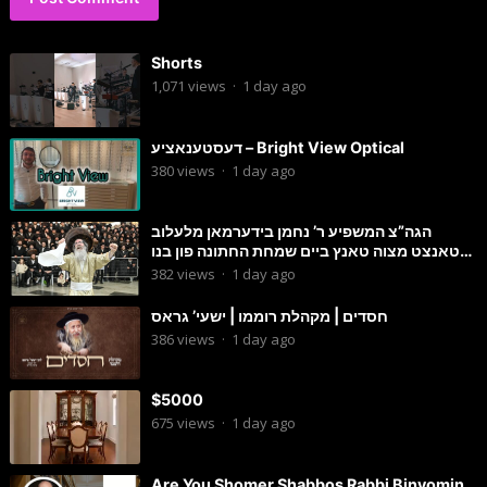
Shorts
1,071
views
·
1 day ago
דעסטענאציע – Bright View Optical
380
views
·
1 day ago
הגה”צ המשפיע ר’ נחמן בידערמאן מלעלוב
טאנצט מצוה טאנץ ביים שמחת החתונה פון בנו
החתן
382
views
·
1 day ago
חסדים | מקהלת רוממו | ישעי’ גראס
386
views
·
1 day ago
$5000
675
views
·
1 day ago
Are You Shomer Shabbos Rabbi Binyomin