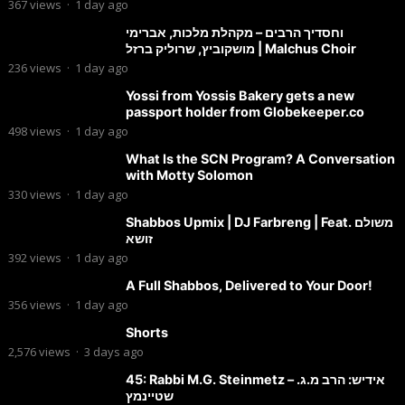
367
views
·
1 day ago
וחסדיך הרבים – מקהלת מלכות, אברימי
מושקוביץ, שרוליק ברזל | Malchus Choir
236
views
·
1 day ago
Yossi from Yossis Bakery gets a new
passport holder from Globekeeper.co
498
views
·
1 day ago
What Is the SCN Program? A Conversation
with Motty Solomon
330
views
·
1 day ago
Shabbos Upmix | DJ Farbreng | Feat. משולם
זושא
392
views
·
1 day ago
A Full Shabbos, Delivered to Your Door!
356
views
·
1 day ago
Shorts
2,576
views
·
3 days ago
45: Rabbi M.G. Steinmetz – אידיש: הרב מ.ג.
שטיינמץ