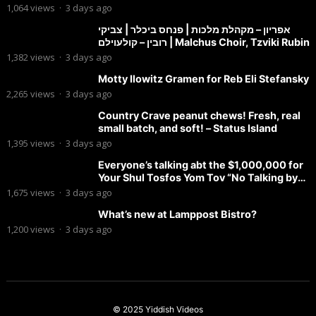
1,064
views
·
3 days ago
אפריון – מקהלת מלכות | פנחס ביכלר | צביקי
רובין – קולעוילם | Malchus Choir, Tzviki Rubin
1,382
views
·
3 days ago
Motty Ilowitz Gramen for Reb Eli Stefansky
2,265
views
·
3 days ago
Country Crave peanut chews! Fresh, real
small batch, and soft! – Status Island
1,395
views
·
3 days ago
Everyone’s talking abt the $1,000,000 for
Your Shul Tosfos Yom Tov “No Talking by
Davening” movement
1,675
views
·
3 days ago
What’s new at Lamppost Bistro?
1,200
views
·
3 days ago
© 2025
Yiddish Videos