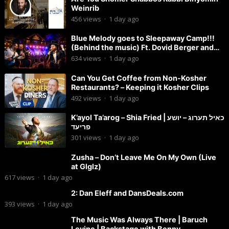
Weinrib
456
views
·
1 day ago
Blue Melody goes to Sleepaway Camp!!!
(Behind the music) Ft. Dovid Berger and
Chaim Brown
634
views
·
1 day ago
Can You Get Coffee from Non-Kosher
Restaurants? – Keeping it Kosher Clips
492
views
·
1 day ago
K’ayol Ta’arog – Shia Fried | כאיל תערוג – יושע
פריעד
301
views
·
1 day ago
Zusha – Don’t Leave Me On My Own (Live
at Glglz)
617
views
·
1 day ago
2: Dan Eleff and DansDeals.com
393
views
·
1 day ago
The Music Was Always There | Baruch
Levine | Backstage with Benny