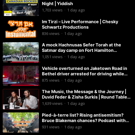
Night | Yiddish
1,703
views
·
1 day ago
Im Tirzi – Live Performance | Chesky
Schwartz Productions
836
views
·
1 day ago
A mock Hachnusas Sefer Torah at the
Satmar day camp on Fort Hamilton
Parkway.
1,051
views
·
1 day ago
Vehicle overturned on Jaketown Road in
Bethel driver arrested for driving while
intoxicated.
875
views
·
1 day ago
The Music, the Message & the Journey |
Duvid Feder & Zisha Surkis | Round Table
#11
1,639
views
·
1 day ago
Pied-à-terre list? Rising antisemitism?
Bruce Blakeman chances? Podcast with
Councilman David Carr!
931
views
·
1 day ago