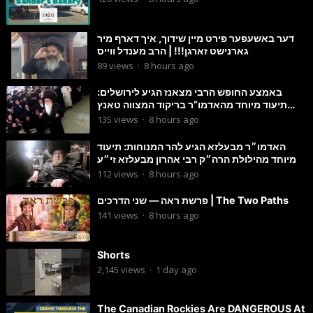
דער באשעפער פירט מיין שידוך, איך דארף מיר
גארנישט זארגן!!! | הרב מענדל ווייס
89
views
·
8 hours ago
באמצע החופש הרבי מצאנז הגיע לירושלים:
תיעוד מיוחד מהאדמו”ר בריקוד המצווה טאנץ
בשמחת בית סטרפקוב
135
views
·
8 hours ago
האדמו״ר מבעלזא הגיע להר המנוחות: תיעוד
מיוחד מהילולת הרה״ק רבי אהרון מבעלזא זי״ע
112
views
·
8 hours ago
פרשת ראה — שני הדרכים | The Two Paths
141
views
·
8 hours ago
Shorts
2,145
views
·
1 day ago
The Canadian Rockies Are DANGEROUS At