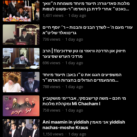
מלכות סאדיגורה: תיעוד מיוחד משמחת ה״וואך
נאכט״ אחרי לידת בן האדמו״ר-פשוט לצפות
ולהנות
1,431
views
·
1 day ago
עזרי מעם ה’ – לשדך הבנים והבנות – ר׳ יוסף חיים
גרינוואלד שליט”א
736
views
·
1 day ago
חיזוק און הדרכה וויאזוי צו טון שידוכים!! | הרב
מרדכי הערש שפיצער
696
views
·
1 day ago
המשפיעים חגגו את ט״ו באב: תיעוד מיוחד
מהמעמדים הגדולים בחצרות האדמו״ר
מסטוטשין והגרי״מ מורגשטרן
788
views
·
1 day ago
מי חכם – משה קרישבסקי, אבריימי מושקוביץ
ומקהלת מלכות Mi Chacham I
758
views
·
1 day ago
Ani maamin in yiddish אני מאמין yiddish
nachas-moshe Kraus
1,150
views
·
1 day ago