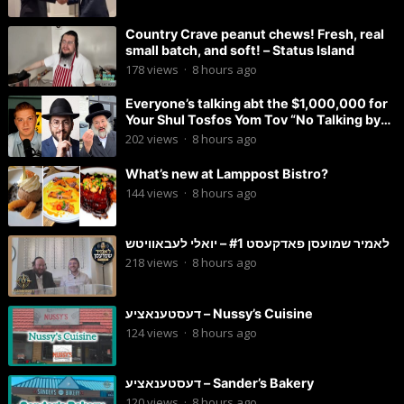
Country Crave peanut chews! Fresh, real
small batch, and soft! – Status Island
178
views
·
8 hours ago
Everyone’s talking abt the $1,000,000 for
Your Shul Tosfos Yom Tov “No Talking by
Davening” movement
202
views
·
8 hours ago
What’s new at Lamppost Bistro?
144
views
·
8 hours ago
לאמיר שמועסן פאדקעסט #1 – יואלי לעבאוויטש
218
views
·
8 hours ago
דעסטענאציע – Nussy’s Cuisine
124
views
·
8 hours ago
דעסטענאציע – Sander’s Bakery
120
views
·
8 hours ago