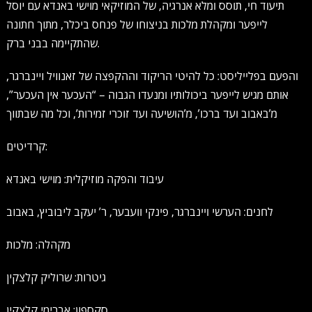
תיעוד חי, תוסס ומלא אנרגיה, של המוזיקאי מוישי באנדא עם יוסל
לייפער ומקהלת מלכות בניצוחו של פנחס ביכלר, מתוך חתונה
שהתקיימה בבני ברק.
והפעם בפלייליסט: כל להיטי הריקוד וההקפצה של זאנוויל ויינברגר,
אותם מגיש לייפער ביכולותיו ומנעדו הגבוה – “העכער אין העכער”,
מ’באבוב ועד ברכו’, מ’הושיעה ועד זוכרי זמירות’, וכל מה שבתווך
קרדיטים:
עיבוד והפקה מוזיקלית: מוישי באנדא
לחנים: הערשי ויינברגר, פינקי וועבער, ר’ יעקב ליבוביץ, באבוב
מקהלה: מלכות
גיטרות: שרוליק קלצקין
סקספון: אברימי קלצקין