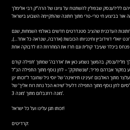
יהם לליז’ענסק שבפולין להשתטח על ציונו של הרה”ק רבי אלימלך
החתונות העדכנית שהציב סטנדרטים חדשים באולמי השמחות, שגם
ט יואלי דווידוביץ וחינניותו הכובשת (אדרבה, שנראה כל אחד…),
ימלך מליז’ענסק. בהמשך נשמע כאן את ‘אדרבה’ שמתוך ‘תפילה קודם
צע במקור אברהם פריד; ‘שנשתוקק’ – לחן נוסף מתוך התפילה הנ”ל
 מתוך האלבום ‘ועינינו תיראינה’ של יוסי גיל שחובר ל’זכותו יגן
 ולסיום לחן נוסף מתוך התפילה דלעיל ‘שיהא הכל נחת רוח אליך’ של
מונה רוזנבלום מתוך ‘מונה 3’.
זכותו תגן עלינו ועל כל ישראל!
קרדיטים: