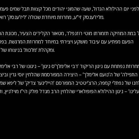
לפני יום ההילולא הגדול, שעה שהמוני יהודים מכל קצוות תבל שמים פעמ
מליז’ענסק זי”ע, מחרוזת מיוחדת שכולה ‘ליז’ענסק’ רואה אור בביצוע חי טרי-טרי מתוך חתונה שהתקיימה השבוע בישראל.
 במת המוזיקה תזמורתו מוטי רוזנפלד, מטאור הקלידים הצעיר, מכונת 
הפעם מפתיע עם עיבוד מושקע ויצירתי במיוחד למחרוזת המרגשת. בפרונ
ומקהלת ‘מלכות’ בניצוחו של פנחס ביכלר שעיבד קולית וגם חרז את המחרוזת הזו לדבוקה אחת.
רוזת נפתחת עם ניגון הריקוד ‘רבי אלימלך’ס ניגון’ – ניגונו של רבי אל
התפילה’ של ה’נועם אלימלך’ – היצירה המפורסמת שהלחין יוסי גרין ובי
נו של נפתלי קמפה; הרצ’יטטיב המפורסם ‘הייליגער צדיק’ של ליפא שמעלצר
לינו’ – ניגון ההילולא הפופולארי שהלחין הרב מנדל פולק הי”ו מויז’ניץ,