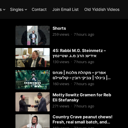
s
Singles
Contact
Join Email List
Old Yiddish Videos
Shorts
259
views
·
7 hours ago
45: Rabbi M.G. Steinmetz –
אידיש: הרב מ.ג. שטיינמץ
130
views
·
7 hours ago
אפריון – מקהלת מלכות | פנחס
ביכלר | צביקי רובין – קולעוילם |
Malchus Choir, Tzviki Rubin
160
views
·
7 hours ago
Motty Ilowitz Gramen for Reb
Eli Stefansky
271
views
·
7 hours ago
Country Crave peanut chews!
Fresh, real small batch, and
soft! – Status Island