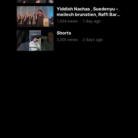
Yiddish Nachas , Suedenyu –
meilech brunstien, Raffi Bar
Mitzvah
1,034
views
·
1 day ago
Shorts
3,305
views
·
2 days ago