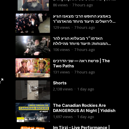
מענדל ווייס
86
views
·
7 hours ago
באמצע החופש הרבי מצאנז הגיע
לירושלים: תיעוד מיוחד מהאדמו”ר
בריקוד המצווה טאנץ בשמחת בית
129
views
·
7 hours ago
סטרפקוב
האדמו״ר מבעלזא הגיע להר
המנוחות: תיעוד מיוחד מהילולת
הרה״ק רבי אהרון מבעלזא זי״ע
106
views
·
7 hours ago
פרשת ראה — שני הדרכים | The
Two Paths
131
views
·
7 hours ago
Shorts
2,138
views
·
1 day ago
The Canadian Rockies Are
DANGEROUS At Night | Yiddish
1,697
views
·
1 day ago
Im Tirzi – Live Performance |