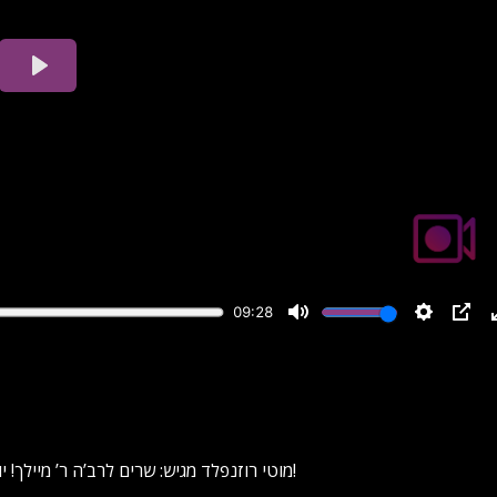
מוטי רוזנפלד מגיש: שרים לרב’ה ר’ מיילך! יואלי דווידוביץ, מקהלת ‘מלכות’ ומוטי רוזנפלד עם מחרוזת ליז’ענסק!