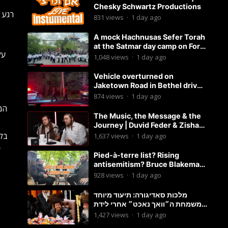
Chesky Schwartz Productions
רגע 
831
views
·
1 day ago
A mock Hachnusas Sefer Torah
at the Satmar day camp on Fort
על
Hamilton Parkway.
1,048
views
·
1 day ago
Vehicle overturned on
Jaketown Road in Bethel driver
arrested for driving while
874
views
·
1 day ago
intoxicated.
המח
The Music, the Message & the
Journey | Duvid Feder & Zisha
Surkis | Round Table #11
בלח
1,637
views
·
1 day ago
ע
Pied-à-terre list? Rising
antisemitism? Bruce Blakeman
chances? Podcast with
928
views
·
1 day ago
Councilman David Carr!
מלכות סאדיגורה: תיעוד מיוחד
משמחת ה״וואך נאכט״ אחרי לידת
בן האדמו״ר-פשוט לצפות ולהנות
1,427
views
·
1 day ago