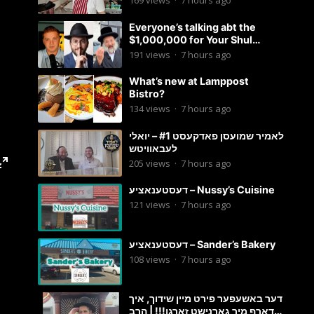
169
views
·
7 hours ago
Everyone’s talking abt the
$1,000,000 for Your Shul
Tosfos Yom Tov “No Talking by
191
views
·
7 hours ago
Davening” movement
What’s new at Lamppost
Bistro?
134
views
·
7 hours ago
לאמיר שמועסן פאדקעסט #1 – יואלי
לעבאוויטש
205
views
·
7 hours ago
דעסטענאציע – Nussy’s Cuisine
121
views
·
7 hours ago
דעסטענאציע – Sander’s Bakery
108
views
·
7 hours ago
דער באשעפער פירט מיין שידוך, איך
דארף מיר גארנישט זארגן!!! | הרב