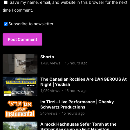
Save my name, email, and website in this browser for the next
time I comment.
Subscribe to newsletter
Shorts
1,438
views
·
15 hours ago
The Canadian Rockies Are DANGEROUS At
Night | Yiddish
1,089
views
·
15 hours ago
Im Tirzi – Live Performance | Chesky
Schwartz Productions
546
views
·
15 hours ago
A mock Hachnusas Sefer Torah at the
Satmar day camp on Fort Hamilton