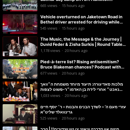
Parkway.
665
views
·
15 hours ago
Vehicle overturned on Jaketown Road in
Bethel driver arrested for driving while
intoxicated.
545
views
·
15 hours ago
The Music, the Message & the Journey |
Duvid Feder & Zisha Surkis | Round Table
#11
1,178
views
·
20 hours ago
Pied-à-terre list? Rising antisemitism?
Bruce Blakeman chances? Podcast with
Councilman David Carr!
677
views
·
20 hours ago
מלכות סאדיגורה: תיעוד מיוחד משמחת ה״וואך
נאכט״ אחרי לידת בן האדמו״ר-פשוט לצפות
ולהנות
1,033
views
·
20 hours ago
עזרי מעם ה’ – לשדך הבנים והבנות – ר׳ יוסף חיים
גרינוואלד שליט”א
525
views
·
20 hours ago
חיזוק און הדרכה וויאזוי צו טון שידוכים!! | הרב