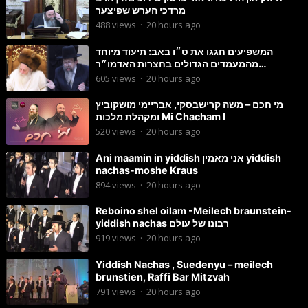
מרדכי הערש שפיצער
488
views
·
20 hours ago
המשפיעים חגגו את ט״ו באב: תיעוד מיוחד
מהמעמדים הגדולים בחצרות האדמו״ר
מסטוטשין והגרי״מ מורגשטרן
605
views
·
20 hours ago
מי חכם – משה קרישבסקי, אבריימי מושקוביץ
ומקהלת מלכות Mi Chacham I
520
views
·
20 hours ago
Ani maamin in yiddish אני מאמין yiddish
nachas-moshe Kraus
894
views
·
20 hours ago
Reboino shel oilam -Meilech braunstein-
yiddish nachas רבונו של עולם
919
views
·
20 hours ago
Yiddish Nachas , Suedenyu – meilech
brunstien, Raffi Bar Mitzvah
791
views
·
20 hours ago