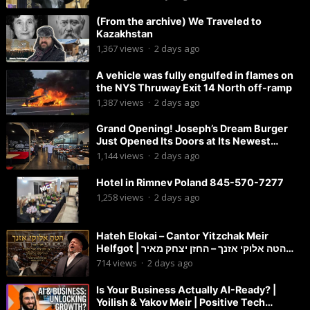
(From the archive) We Traveled to
Kazakhstan
1,367
views
·
2 days ago
A vehicle was fully engulfed in flames on
the NYS Thruway Exit 14 North off-ramp
1,387
views
·
2 days ago
Grand Opening! Joseph’s Dream Burger
Just Opened Its Doors at Its Newest
Location in Lakewood!
1,144
views
·
2 days ago
Hotel in Rimnev Poland 845-570-7277
1,258
views
·
2 days ago
Hateh Elokai – Cantor Yitzchak Meir
Helfgot | הטה אלוקי אזנך – החזן יצחק מאיר
הלפגוט
714
views
·
2 days ago
Is Your Business Actually AI-Ready? |
Yoilish & Yakov Meir | Positive Tech