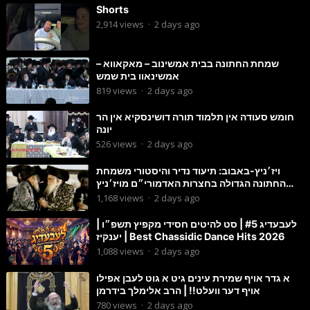
Shorts
2,914
views
·
2 days ago
שמחת החתונה בבית אמשינוב – מאקאווא –
אמשינאוו בית שמש
819
views
·
2 days ago
חומש סעודה אין תלמוד תורה דושינסקיא אין הר
יונה
526
views
·
2 days ago
ויז׳ניץ-באבוב: תיעוד נדיר והיסטורי משמחת
החתונה הגדולה בחצרות האדמורי״ם מויז׳ניץ
ובאבוב זי״ע
1,168
views
·
2 days ago
לעבעדיג #5 | סט להיטים חסידי מקפיץ תשפ״ו |
יענקיז | Best Chassidic Dance Hits 2026
1,088
views
·
2 days ago
א גדר אויף שמירת עינים גיט א גוט לעבן אפילו
אויף דער וועלט!! | הרב אלימלך בידרמן
780
views
·
2 days ago