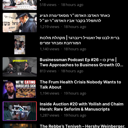
518
views
·
18 hours ago
כאחד האדם: האדמו״ר מסאדיגורה הגיע
להתפלל בקבר אביו האדמו״ר זצ״ל
1,219
views
·
18 hours ago
ברית לבנו של זאנוויל ויינברגר | מקהלת מלכות
המורחבת ומבחר זמרים
1,140
views
·
18 hours ago
Businessman Podcast Ep #26 – פרק כו |
Two Approaches to Business Growth (One
Is Often Overlooked)
813
views
·
18 hours ago
The Frum Health Crisis Nobody Wants to
Talk About
1,194
views
·
19 hours ago
Inside Auction #20 with Yoilish and Chaim
Hersh: Rare Seforim & Manuscripts
1,287
views
·
19 hours ago
The Rebbe’s Teniyeh – Hershy Weinberger,