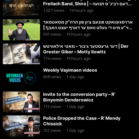
Freilach Band, Shira | דעם רבינ׳ס תנועה –
הערשי וויינבערגער
1,027
views
·
19 hours ago
ארויסגעוואקט פונעם ציון פון הרה”ק מסאטמאר
זי”ע מיט די געלט וואס ער דארף יעצט האבן! |
הרב מענדל ווייס
591
views
·
19 hours ago
דער גרעסטער גיבור – מאטי אילאוויטש | Der
Grester Gibor – Motty Ilowitz
774
views
·
19 hours ago
Weekly Vayimaen videos
658
views
·
1 day ago
Invite to the conversion party – R’
Binyomin Denderowicz
713
views
·
1 day ago
Police Dropped the Case – R’ Mendy
Chissick
752
views
·
1 day ago