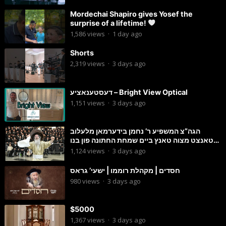
Mordechai Shapiro gives Yosef the
surprise of a lifetime!
1,586
views
·
1 day ago
Shorts
2,319
views
·
3 days ago
דעסטענאציע – Bright View Optical
1,151
views
·
3 days ago
הגה”צ המשפיע ר’ נחמן בידערמאן מלעלוב
טאנצט מצוה טאנץ ביים שמחת החתונה פון בנו
החתן
1,124
views
·
3 days ago
חסדים | מקהלת רוממו | ישעי’ גראס
980
views
·
3 days ago
$5000
1,367
views
·
3 days ago