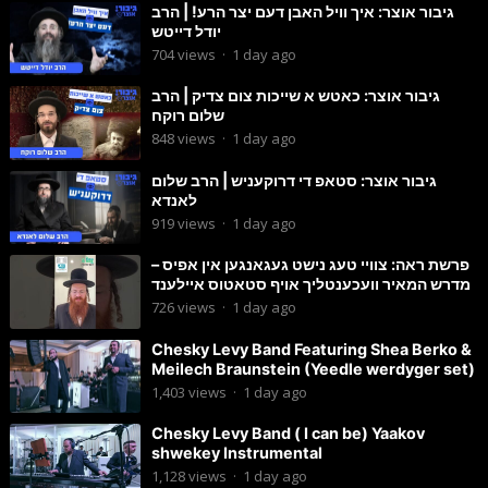
גיבור אוצר: איך וויל האבן דעם יצר הרע! | הרב
יודל דייטש
704
views
·
1 day ago
גיבור אוצר: כאטש א שייכות צום צדיק | הרב
שלום רוקח
848
views
·
1 day ago
גיבור אוצר: סטאפ די דרוקעניש | הרב שלום
לאנדא
919
views
·
1 day ago
פרשת ראה: צוויי טעג נישט געגאנגען אין אפיס –
מדרש המאיר וועכענטליך אויף סטאטוס איילענד
726
views
·
1 day ago
Chesky Levy Band Featuring Shea Berko &
Meilech Braunstein (Yeedle werdyger set)
1,403
views
·
1 day ago
Chesky Levy Band ( I can be) Yaakov
shwekey Instrumental
1,128
views
·
1 day ago