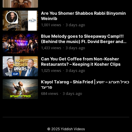
Are You Shomer Shabbos Rabbi Binyomin
Weinrib
1,001
views
·
3 days ago
Blue Melody goes to Sleepaway Camp!!!
(Behind the music) Ft. Dovid Berger and
Chaim Brown
1,433
views
·
3 days ago
Can You Get Coffee from Non-Kosher
Restaurants? – Keeping it Kosher Clips
1,025
views
·
3 days ago
K’ayol Ta’arog – Shia Fried | כאיל תערוג – יושע
פריעד
684
views
·
3 days ago
© 2025
Yiddish Videos