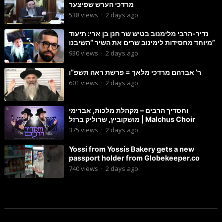
מרדכי הערש שפיצער
538
views
·
2 days ago
נדיר-הרבי מלימנוב בטיש שר חנן בן ארי: תיעוד
מיוחד מחסידות לימינוב שרים את השיר “השיבנו”
930
views
·
2 days ago
ר’ אברהם מרדכי מלאך = פרשת ראה תשפ”ו
601
views
·
2 days ago
וחסדיך הרבים – מקהלת מלכות, אברימי
מושקוביץ, שרוליק ברזל | Malchus Choir
375
views
·
2 days ago
Yossi from Yossis Bakery gets a new
passport holder from Globekeeper.co
740
views
·
2 days ago