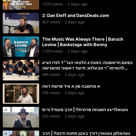
1,016
views
·
2 days ago
2: Dan Eleff and DansDeals.com
607
views
·
2 days ago
The Music Was Always There | Baruch
Levine | Backstage with Benny
1,059
views
·
2 days ago
בפעם הראשונה: המנהיג הלטאי הגר״ד לנדו הגיע
להאדמו״ר מבעלזא: תיעוד ראשוני מהפגישה
הנדירה
496
views
·
2 days ago
א מחשבה פון א איד פרשת ראה
505
views
·
2 days ago
געוואלדיגע השגחה פרטית!! | הרב מענדל ווייס
325
views
·
2 days ago
געהאלפן געווארן דורך בעטן מתנת חינם!! | הרב