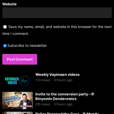
Website
Save my name, email, and website in this browser for the next
time I comment.
Subscribe to newsletter
Weekly Vayimaen videos
133
views
·
9 hours ago
Invite to the conversion party – R’
Binyomin Denderowicz
295
views
·
9 hours ago
Police Dropped the Case – R’ Mendy