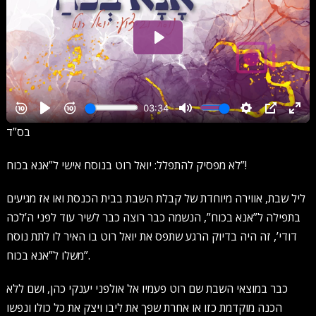
בס”ד
לא מפסיק להתפלל: יואל רוט בנוסח אישי ל”אנא בכוח”!
ליל שבת, אווירה מיוחדת של קבלת השבת בבית הכנסת ואו אז מגיעים
בתפילה ל”אנא בכוח”, הנשמה כבר רוצה כבר לשיר עוד לפני ה’לכה
דודי’, זה היה בדיוק הרגע שתפס את יואל רוט בו האיר לו לתת נוסח
משלו ל”אנא בכוח”.
כבר במוצאי השבת שם רוט פעמיו אל אולפני יענקי כהן, ושם ללא
הכנה מוקדמת כזו או אחרת שפך את ליבו ויצק את כל כולו ונפשו