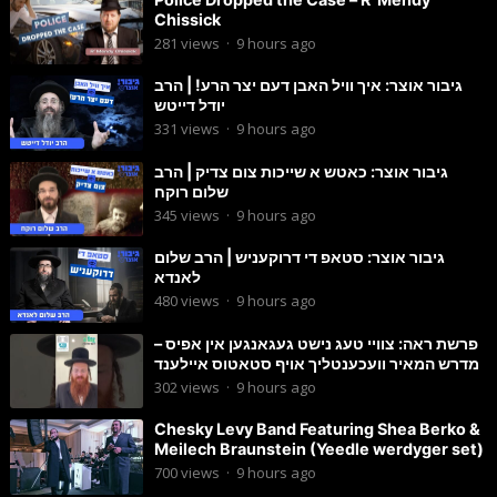
Chissick
281
views
·
9 hours ago
גיבור אוצר: איך וויל האבן דעם יצר הרע! | הרב
יודל דייטש
331
views
·
9 hours ago
גיבור אוצר: כאטש א שייכות צום צדיק | הרב
שלום רוקח
345
views
·
9 hours ago
גיבור אוצר: סטאפ די דרוקעניש | הרב שלום
לאנדא
480
views
·
9 hours ago
פרשת ראה: צוויי טעג נישט געגאנגען אין אפיס –
מדרש המאיר וועכענטליך אויף סטאטוס איילענד
302
views
·
9 hours ago
Chesky Levy Band Featuring Shea Berko &
Meilech Braunstein (Yeedle werdyger set)
700
views
·
9 hours ago