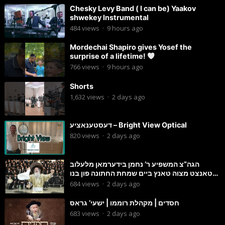
Chesky Levy Band ( I can be) Yaakov
shwekey Instrumental
484
views
·
9 hours ago
Mordechai Shapiro gives Yosef the
surprise of a lifetime!
766
views
·
9 hours ago
Shorts
1,632
views
·
2 days ago
דעסטענאציע – Bright View Optical
820
views
·
2 days ago
הגה”צ המשפיע ר’ נחמן בידערמאן מלעלוב
טאנצט מצוה טאנץ ביים שמחת החתונה פון בנו
החתן
684
views
·
2 days ago
חסדים | מקהלת רוממו | ישעי’ גראס
683
views
·
2 days ago