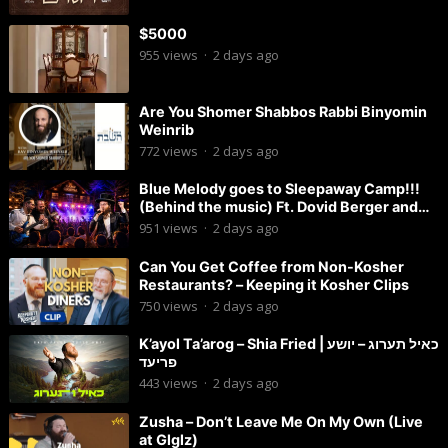
$5000
955
views
·
2 days ago
Are You Shomer Shabbos Rabbi Binyomin
Weinrib
772
views
·
2 days ago
Blue Melody goes to Sleepaway Camp!!!
(Behind the music) Ft. Dovid Berger and
Chaim Brown
951
views
·
2 days ago
Can You Get Coffee from Non-Kosher
Restaurants? – Keeping it Kosher Clips
750
views
·
2 days ago
K’ayol Ta’arog – Shia Fried | כאיל תערוג – יושע
פריעד
443
views
·
2 days ago
Zusha – Don’t Leave Me On My Own (Live
at Glglz)