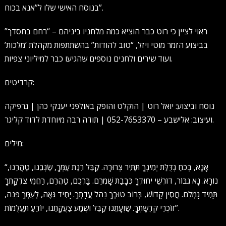
בנוסח האישי שלו ל”אנא בכוח”.
ראוי לציין כי רוט כבר הוציא כמה מלחניו ביניהם – “רחם בחסדך”
בביצוע הזמר מוטי ויזל, “טוב להודות” בהשתתפות מקהלת ‘מלכות’
ועוד שירים ולחנים נוספים שהגיעו כבר למיליוני צפיות.
קרדיטים:
נוסח וביצוע: יואל רוט | הוקלט והופק באולפני יענקי כהן | גרפיקה
ועיצוב: אלישבע – 052-7653370 | תודה רבה מיוחדת לדוד קליגר.
מילים:
“אָנָּא, בְּכֹחַ גְדֻּלַּת יְמִינְךָ תַּתִּיר צְרוּרָה. קַבֵּל רִנַּת עַמְּךָ, שַׂגְּבֵנוּ, טַהֲרֵנוּ,
נוֹרָא. נָא גִבּוֹר, דוֹרְשֵׁי יִחוּדְךָ כְּבָבַת שָׁמְרֵם. בָּרְכֵם, טַהֲרֵם, רַחֲמֵי צִדְקָתְךָ
תָּמִיד גָמְלֵם. חֲסִין קָדוֹשׁ, בְּרוֹב טוּבְךָ נַהֵל עֲדָתְךָ. יָחִיד גֵּאֶה, לְעַמְּךָ פְּנֵה,
זוֹכְרֵי קְדֻשָּׁתְךָ. שַׁוְעָתֵנוּ קַבֵּל וּשְׁמַע צַעֲקָתֵנוּ, יוֹדֵעַ תַּעֲלֻמוֹת”.