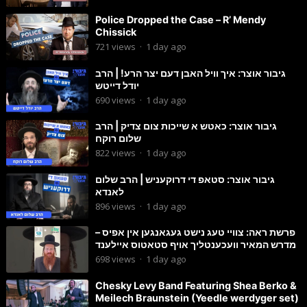
Police Dropped the Case – R’ Mendy
Chissick
721
views
·
1 day ago
גיבור אוצר: איך וויל האבן דעם יצר הרע! | הרב
יודל דייטש
690
views
·
1 day ago
גיבור אוצר: כאטש א שייכות צום צדיק | הרב
שלום רוקח
822
views
·
1 day ago
גיבור אוצר: סטאפ די דרוקעניש | הרב שלום
לאנדא
896
views
·
1 day ago
פרשת ראה: צוויי טעג נישט געגאנגען אין אפיס –
מדרש המאיר וועכענטליך אויף סטאטוס איילענד
698
views
·
1 day ago
Chesky Levy Band Featuring Shea Berko &
Meilech Braunstein (Yeedle werdyger set)