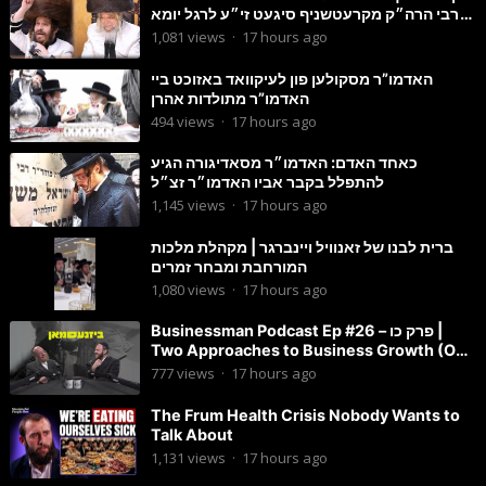
הרבי הרה״ק מקרעטשניף סיגעט זי״ע לרגל יומא
דהילולא
1,081
views
·
17 hours ago
האדמו”ר מסקולען פון לעיקוואד באזוכט ביי
האדמו”ר מתולדות אהרן
494
views
·
17 hours ago
כאחד האדם: האדמו״ר מסאדיגורה הגיע
להתפלל בקבר אביו האדמו״ר זצ״ל
1,145
views
·
17 hours ago
ברית לבנו של זאנוויל ויינברגר | מקהלת מלכות
המורחבת ומבחר זמרים
1,080
views
·
17 hours ago
Businessman Podcast Ep #26 – פרק כו |
Two Approaches to Business Growth (One
Is Often Overlooked)
777
views
·
17 hours ago
The Frum Health Crisis Nobody Wants to
Talk About
1,131
views
·
17 hours ago