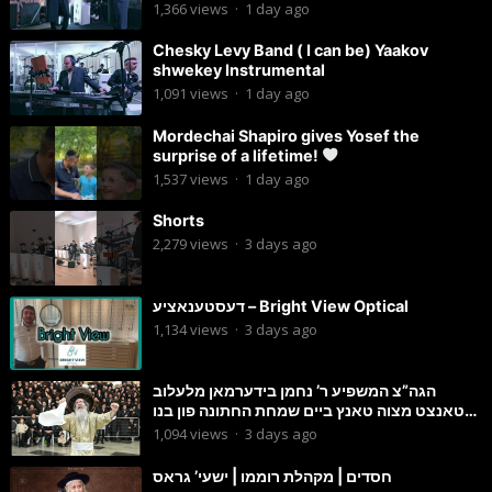
1,366
views
·
1 day ago
Chesky Levy Band ( I can be) Yaakov
shwekey Instrumental
1,091
views
·
1 day ago
Mordechai Shapiro gives Yosef the
surprise of a lifetime!
1,537
views
·
1 day ago
Shorts
2,279
views
·
3 days ago
דעסטענאציע – Bright View Optical
1,134
views
·
3 days ago
הגה”צ המשפיע ר’ נחמן בידערמאן מלעלוב
טאנצט מצוה טאנץ ביים שמחת החתונה פון בנו
החתן
1,094
views
·
3 days ago
חסדים | מקהלת רוממו | ישעי’ גראס