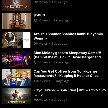
964
views
·
3 days ago
$5000
1,340
views
·
3 days ago
Are You Shomer Shabbos Rabbi Binyomin
Weinrib
994
views
·
3 days ago
Blue Melody goes to Sleepaway Camp!!!
(Behind the music) Ft. Dovid Berger and
Chaim Brown
1,406
views
·
3 days ago
Can You Get Coffee from Non-Kosher
Restaurants? – Keeping it Kosher Clips
1,012
views
·
3 days ago
K’ayol Ta’arog – Shia Fried | כאיל תערוג – יושע
פריעד
668
views
·
3 days ago