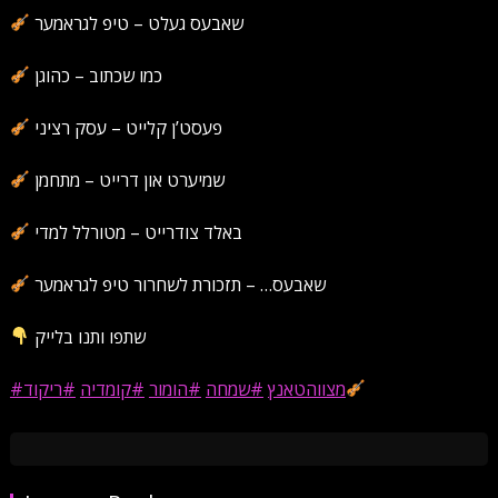
שאבעס געלט – טיפ לגראמער
כמו שכתוב – כהוגן
פעסט’ן קלייט – עסק רציני
שמיערט און דרייט – מתחמן
באלד צודרייט – מטורלל למדי
שאבעס… – תזכורת לשחרור טיפ לגראמער
שתפו ותנו בלייק
#מצווהטאנץ
#שמחה
#הומור
#קומדיה
#ריקוד