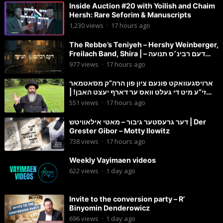
Inside Auction #20 with Yoilish and Chaim
Hersh: Rare Seforim & Manuscripts
1,230
views
·
17 hours ago
The Rebbe’s Teniyeh – Hershy Weinberger,
Freilach Band, Shira | דעם רבינ׳ס תנועה –
הערשי וויינבערגער
977
views
·
17 hours ago
ארויסגעוואקט פונעם ציון פון הרה”ק מסאטמאר
זי”ע מיט די געלט וואס ער דארף יעצט האבן! |
הרב מענדל ווייס
551
views
·
17 hours ago
דער גרעסטער גיבור – מאטי אילאוויטש | Der
Grester Gibor – Motty Ilowitz
738
views
·
17 hours ago
Weekly Vayimaen videos
622
views
·
1 day ago
Invite to the conversion party – R’
Binyomin Denderowicz
696
views
·
1 day ago