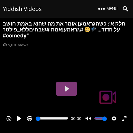
Yiddish Videos
MENU
חלק א’: כשהגראמען אומר את מה שהוא באמת חושב
על הדוד…
#גראמעןאמת #שבחיםללא_פילטר
#comedy”
5,070
views