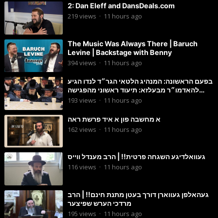
2: Dan Eleff and DansDeals.com
219
views
·
11 hours ago
The Music Was Always There | Baruch
Levine | Backstage with Benny
394
views
·
11 hours ago
בפעם הראשונה: המנהיג הלטאי הגר״ד לנדו הגיע
להאדמו״ר מבעלזא: תיעוד ראשוני מהפגישה
הנדירה
193
views
·
11 hours ago
א מחשבה פון א איד פרשת ראה
162
views
·
11 hours ago
געוואלדיגע השגחה פרטית!! | הרב מענדל ווייס
116
views
·
11 hours ago
געהאלפן געווארן דורך בעטן מתנת חינם!! | הרב
מרדכי הערש שפיצער
195
views
·
11 hours ago