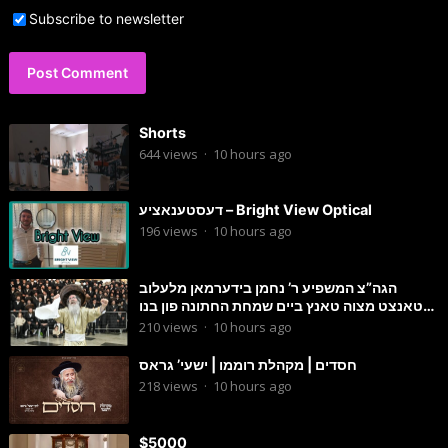
Subscribe to newsletter
Shorts
644
views
·
10 hours ago
דעסטענאציע – Bright View Optical
196
views
·
10 hours ago
הגה”צ המשפיע ר’ נחמן בידערמאן מלעלוב
טאנצט מצוה טאנץ ביים שמחת החתונה פון בנו
החתן
210
views
·
10 hours ago
חסדים | מקהלת רוממו | ישעי’ גראס
218
views
·
10 hours ago
$5000