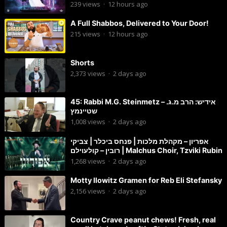
239
views
·
12 hours ago
A Full Shabbos, Delivered to Your Door!
215
views
·
12 hours ago
Shorts
2,373
views
·
2 days ago
45: Rabbi M.G. Steinmetz – אידיש: הרב מ.ג.
שטיינמץ
1,008
views
·
2 days ago
אפריון – מקהלת מלכות | פנחס ביכלר | צביקי
רובין – קולעוילם | Malchus Choir, Tzviki Rubin
1,268
views
·
2 days ago
Motty Ilowitz Gramen for Reb Eli Stefansky
2,156
views
·
2 days ago
Country Crave peanut chews! Fresh, real