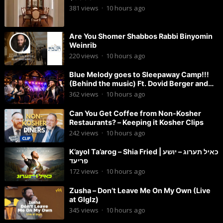
381
views
·
10 hours ago
Are You Shomer Shabbos Rabbi Binyomin
Weinrib
220
views
·
10 hours ago
Blue Melody goes to Sleepaway Camp!!!
(Behind the music) Ft. Dovid Berger and
Chaim Brown
362
views
·
10 hours ago
Can You Get Coffee from Non-Kosher
Restaurants? – Keeping it Kosher Clips
242
views
·
10 hours ago
K’ayol Ta’arog – Shia Fried | כאיל תערוג – יושע
פריעד
172
views
·
10 hours ago
Zusha – Don’t Leave Me On My Own (Live
at Glglz)
345
views
·
10 hours ago