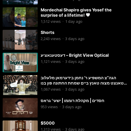
Mordechai Shapiro gives Yosef the
surprise of a lifetime!
1,512
views
·
1 day ago
Shorts
2,243
views
·
3 days ago
דעסטענאציע – Bright View Optical
1,121
views
·
3 days ago
הגה”צ המשפיע ר’ נחמן בידערמאן מלעלוב
טאנצט מצוה טאנץ ביים שמחת החתונה פון בנו
החתן
1,067
views
·
3 days ago
חסדים | מקהלת רוממו | ישעי’ גראס
953
views
·
3 days ago
$5000
1,313
views
·
3 days ago