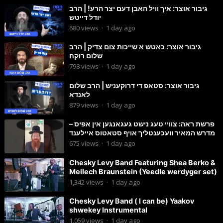
גיבור אוצר: איך וויל האבן דעם יצר הרע! | הרב
יודל דייטש
680
views
·
1 day ago
גיבור אוצר: כאטש א שייכות צום צדיק | הרב
שלום רוקח
798
views
·
1 day ago
גיבור אוצר: סטאפ די דרוקעניש | הרב שלום
לאנדא
879
views
·
1 day ago
פרשת ראה: צוויי טעג נישט געגאנגען אין אפיס –
מדרש המאיר וועכענטליך אויף סטאטוס איילענד
675
views
·
1 day ago
Chesky Levy Band Featuring Shea Berko &
Meilech Braunstein (Yeedle werdyger set)
1,342
views
·
1 day ago
Chesky Levy Band ( I can be) Yaakov
shwekey Instrumental
1,059
views
·
1 day ago