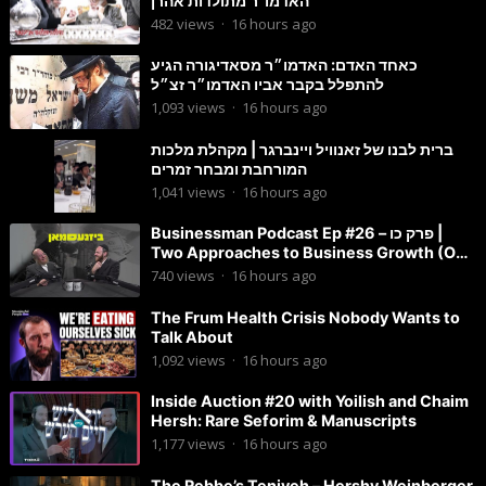
האדמו”ר מתולדות אהרן
482
views
·
16 hours ago
כאחד האדם: האדמו״ר מסאדיגורה הגיע
להתפלל בקבר אביו האדמו״ר זצ״ל
1,093
views
·
16 hours ago
ברית לבנו של זאנוויל ויינברגר | מקהלת מלכות
המורחבת ומבחר זמרים
1,041
views
·
16 hours ago
Businessman Podcast Ep #26 – פרק כו |
Two Approaches to Business Growth (One
Is Often Overlooked)
740
views
·
16 hours ago
The Frum Health Crisis Nobody Wants to
Talk About
1,092
views
·
16 hours ago
Inside Auction #20 with Yoilish and Chaim
Hersh: Rare Seforim & Manuscripts
1,177
views
·
16 hours ago
The Rebbe’s Teniyeh – Hershy Weinberger,