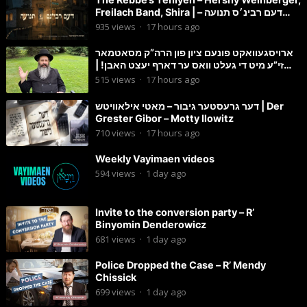
Freilach Band, Shira | דעם רבינ׳ס תנועה –
הערשי וויינבערגער
935
views
·
17 hours ago
ארויסגעוואקט פונעם ציון פון הרה”ק מסאטמאר
זי”ע מיט די געלט וואס ער דארף יעצט האבן! |
הרב מענדל ווייס
515
views
·
17 hours ago
דער גרעסטער גיבור – מאטי אילאוויטש | Der
Grester Gibor – Motty Ilowitz
710
views
·
17 hours ago
Weekly Vayimaen videos
594
views
·
1 day ago
Invite to the conversion party – R’
Binyomin Denderowicz
681
views
·
1 day ago
Police Dropped the Case – R’ Mendy
Chissick
699
views
·
1 day ago