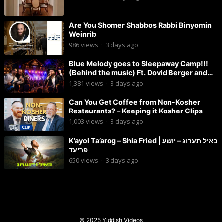
Are You Shomer Shabbos Rabbi Binyomin
Weinrib
986
views
·
3 days ago
Blue Melody goes to Sleepaway Camp!!!
(Behind the music) Ft. Dovid Berger and
Chaim Brown
1,381
views
·
3 days ago
Can You Get Coffee from Non-Kosher
Restaurants? – Keeping it Kosher Clips
1,003
views
·
3 days ago
K’ayol Ta’arog – Shia Fried | כאיל תערוג – יושע
פריעד
650
views
·
3 days ago
© 2025
Yiddish Videos