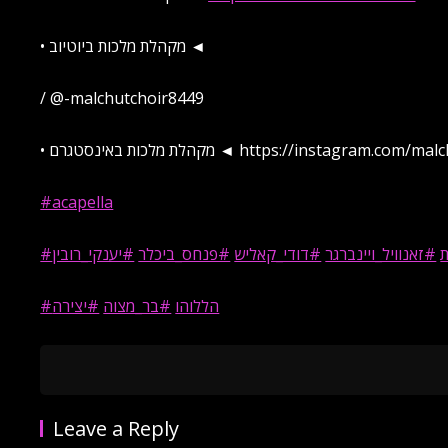
• מקהלת מלכות ביוטיוב ◄
/ @-malchutchoir8449
טגרם ◄ https://instagram.com/malchuschoir?ig…
#acapella
ת
#זאנוויל_ויינברגר
#דודי_קאליש
#פנחס_ביכלר
#יענקי_רובין
#הללוהו
#בר_מצוה
#יצירה
Leave a Reply