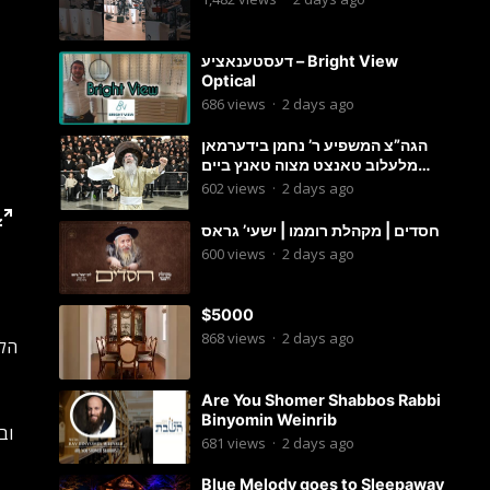
דעסטענאציע – Bright View
Optical
686
views
·
2 days ago
הגה”צ המשפיע ר’ נחמן בידערמאן
מלעלוב טאנצט מצוה טאנץ ביים
שמחת החתונה פון בנו החתן
602
views
·
2 days ago
חסדים | מקהלת רוממו | ישעי’ גראס
600
views
·
2 days ago
$5000
868
views
·
2 days ago
הלל
Are You Shomer Shabbos Rabbi
Binyomin Weinrib
וב
681
views
·
2 days ago
Blue Melody goes to Sleepaway