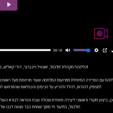
‘הללוהו’! מקהלת ‘מלכות’, זאנוויל ויינברגר, דודי קאליש, פנחס ביכלר, יענקי רובין ו’חסידימלעך’ בביצוע ראשון ליצירת הפאר!
והו! עם הפרידה המיוחלת מתרועות המלחמה שעוד מרחפות מעל ראשינו וה
מפסיק להודות, להלל ולהריע על הניסים והנפלאות שהתרחשו לנו כאן בימים ובלילות: ‘הללוהו בצלצלי שמע, הללוהו בצלצלי תרועה’!
כן, ביצוע מקורי וראשוני ליצירה מיוחדת שכולה שבח והודאה לבורא העו
‘מלכות’, בתיעוד חי מתוך שמחת הבר מצווה לבנו של מנצח המקהלה – פנחס ביכלר, שהתקיימה בשלהי החורף האחרון.