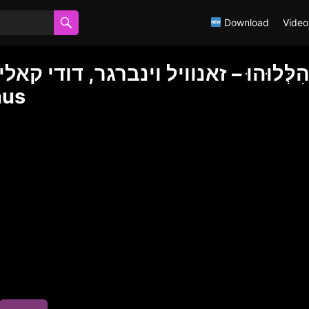
Download
Video
ִלְּלוּהוּ – זאנוויל וינברגר, דודי 
חסידימלעך