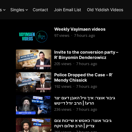
s
Singles
Contact
Join Email List
Old Yiddish Videos
ה
Weekly Vayimaen videos
97
views
·
7 hours ago
Invite to the conversion party –
R’ Binyomin Denderowicz
205
views
·
7 hours ago
Police Dropped the Case – R’
Mendy Chissick
192
views
·
7 hours ago
גיבור אוצר: איך וויל האבן דעם יצר
הרע! | הרב יודל דייטש
236
views
·
7 hours ago
גיבור אוצר: כאטש א שייכות צום
צדיק | הרב שלום רוקח