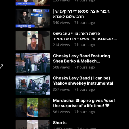
255
views
·
7 hours ago
גיבור אוצר: סטאפ די דרוקעניש |
הרב שלום לאנדא
340
views
·
7 hours ago
פרשת ראה: צוויי טעג נישט
געגאנגען אין אפיס – מדרש המאיר
וועכענטליך אויף סטאטוס איילענד
214
views
·
7 hours ago
Chesky Levy Band Featuring
Shea Berko & Meilech
Braunstein (Yeedle werdyger
508
views
·
7 hours ago
set)
Chesky Levy Band ( I can be)
Yaakov shwekey Instrumental
357
views
·
7 hours ago
Mordechai Shapiro gives Yosef
the surprise of a lifetime!
561
views
·
7 hours ago
Shorts
1,482
views
·
2 days ago