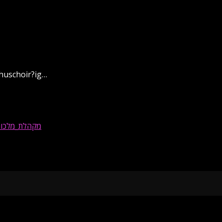
• מקהלת מלכות באינס
#מקהלת_מלכו