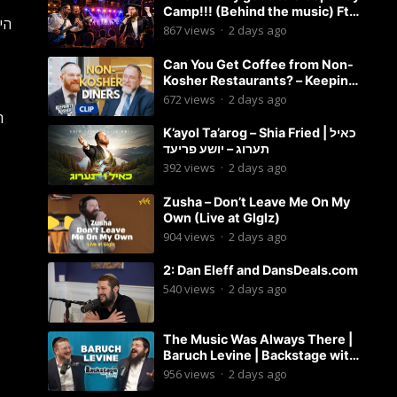
Camp!!! (Behind the music) Ft.
הי
Dovid Berger and Chaim Brown
867
views
·
2 days ago
Can You Get Coffee from Non-
Kosher Restaurants? – Keeping
it Kosher Clips
672
views
·
2 days ago
ה
K’ayol Ta’arog – Shia Fried | כאיל
תערוג – יושע פריעד
392
views
·
2 days ago
Zusha – Don’t Leave Me On My
Own (Live at Glglz)
904
views
·
2 days ago
מי שעיצב ובנה את במת המוזיקה המלכותית ברוב פאר והדר הו
2: Dan Eleff and DansDeals.com
540
views
·
2 days ago
The Music Was Always There |
Baruch Levine | Backstage with
Benny
956
views
·
2 days ago