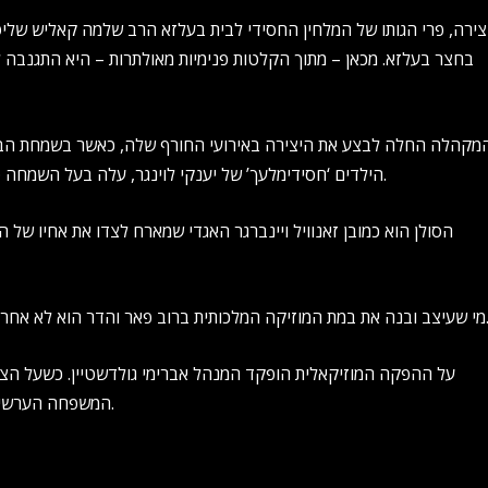
צירה, פרי הגותו של המלחין החסידי לבית בעלזא הרב שלמה קאליש שליט”
בחצר בעלזא. מכאן – מתוך הקלטות פנימיות מאולתרות – היא התגנבה ל
מקהלה החלה לבצע את היצירה באירועי החורף שלה, כאשר בשמחת הב
הילדים ‘חסידימלעך’ של יענקי לוינגר, עלה בעל השמחה פנחס ביכלר בעצמו לנצח עליה ביד אומן בצוותא עם הצוות הנרחב.
הסולן הוא כמובן זאנוויל ויינברגר האגדי שמארח לצדו את אחיו של 
א לא אחר מאשר מוטי וגשל, אמן עיצובי הבמות והפקות אירועי היוקרה במגזר.
על ההפקה המוזיקאלית הופקד המנהל אברימי גולדשטיין. כשעל הציל
המשפחה הערשי סגל. על הסאונד וההגברה אברומי רוזנפלד ועל המיקס חיים מוזס.