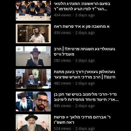
בפעם הראשונה: המנהיג הלטאי
הגר״ד לנדו הגיע להאדמו״ר
מבעלזא: תיעוד ראשוני מהפגישה
434
views
·
2 days ago
הנדירה
א מחשבה פון א איד פרשת ראה
436
views
·
2 days ago
געוואלדיגע השגחה פרטית!! | הרב
מענדל ווייס
282
views
·
2 days ago
געהאלפן געווארן דורך בעטן מתנת
חינם!! | הרב מרדכי הערש שפיצער
482
views
·
2 days ago
נדיר-הרבי מלימנוב בטיש שר חנן בן
ארי: תיעוד מיוחד מחסידות לימינוב
שרים את השיר “השיבנו”
845
views
·
2 days ago
ר’ אברהם מרדכי מלאך = פרשת
ראה תשפ”ו
524
views
·
2 days ago