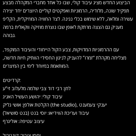
הביצוע החדש מציג עיבוד קולי, שבו כל אחד מחברי המקהלה מבצע
תפקיד שונה, מלודיה, הרמוניות ואפקטים קוליים היוצרים יחד יצירה
עשירה ומלאה, ללא שימוש בכלי נגינה. לצד החוויה המוזיקלית, הקליפ
מעניק גם הצצה מרתקת לאופן שבו נוצרת מוזיקה ווקאלית ברמה
גבוהה.
עם ההרמוניות המדויקות, צבע הקול הייחודי והעיבוד המוקפד,
מצליחה מקהלת “זמרו” להעניק לניגון החסידי הוותיק חיות חדשה,
המותאמת במיוחד לימי בין המיצרים.
קרדיטים:
לחן: רבי דוד צבי שלמה מלעלוב זי”ע
עיבוד קולי: יהושע העשיל האניג
הקלטת אולפן: אושי גליק (the studio), יענקי צעמענט
עיבוד ועריכת הווידיאו: יוסי בנט (בנט סושיאל)
עיצוב עטיפה: אוליגרף
יחסי ציבור: קונטרול