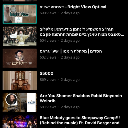
דעסטענאציע – Bright View Optical
690
views
·
2 days ago
הגה”צ המשפיע ר’ נחמן בידערמאן מלעלוב
טאנצט מצוה טאנץ ביים שמחת החתונה פון בנו
החתן
604
views
·
2 days ago
חסדים | מקהלת רוממו | ישעי’ גראס
602
views
·
2 days ago
$5000
869
views
·
2 days ago
Are You Shomer Shabbos Rabbi Binyomin
Weinrib
683
views
·
2 days ago
Blue Melody goes to Sleepaway Camp!!!
(Behind the music) Ft. Dovid Berger and
Chaim Brown