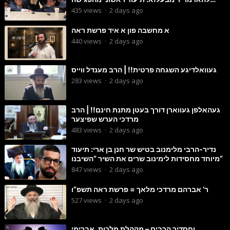
הנדירה
435
views
·
2 days ago
א מחשבה פון א איד פרשת ראה
440
views
·
2 days ago
געוואלדיגע השגחה פרטית!! | הרב מענדל ווייס
283
views
·
2 days ago
געהאלפן געווארן דורך בעטן מתנת חינם!! | הרב
מרדכי הערש שפיצער
483
views
·
2 days ago
נדיר-הרבי מלימנוב בטיש שר חנן בן ארי: תיעוד
מיוחד מחסידות לימינוב שרים את השיר “השיבנו”
847
views
·
2 days ago
ר’ אברהם מרדכי מלאך = פרשת ראה תשפ”ו
527
views
·
2 days ago
וחסדיך הרבים – מקהלת מלכות, אברימי