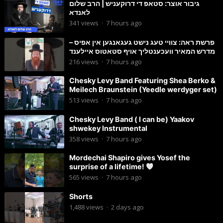
גיבור אוצר: סטאפ די דרוקעניש | הרב שלום
לאנדא
341
views
·
7 hours ago
פרשת ראה: צוויי טעג נישט געגאנגען אין אפיס –
מדרש המאיר וועכענטליך אויף סטאטוס איילענד
216
views
·
7 hours ago
Chesky Levy Band Featuring Shea Berko &
Meilech Braunstein (Yeedle werdyger set)
513
views
·
7 hours ago
Chesky Levy Band ( I can be) Yaakov
shwekey Instrumental
358
views
·
7 hours ago
Mordechai Shapiro gives Yosef the
surprise of a lifetime!
565
views
·
7 hours ago
Shorts
1,488
views
·
2 days ago