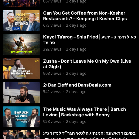
867
views
·
2 days ago
Can You Get Coffee from Non-Kosher
Restaurants? – Keeping it Kosher Clips
673
views
·
2 days ago
K’ayol Ta’arog – Shia Fried | כאיל תערוג – יושע
פריעד
392
views
·
2 days ago
Zusha – Don’t Leave Me On My Own (Live
at Glglz)
908
views
·
2 days ago
2: Dan Eleff and DansDeals.com
542
views
·
2 days ago
The Music Was Always There | Baruch
Levine | Backstage with Benny
958
views
·
2 days ago
בפעם הראשונה: המנהיג הלטאי הגר״ד לנדו הגיע
להאדמו״ר מבעלזא: תיעוד ראשוני מהפגישה