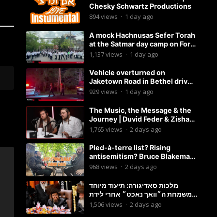
Chesky Schwartz Productions
894
views
·
1 day ago
A mock Hachnusas Sefer Torah
at the Satmar day camp on Fort
Hamilton Parkway.
1,137
views
·
1 day ago
Vehicle overturned on
Jaketown Road in Bethel driver
arrested for driving while
929
views
·
1 day ago
intoxicated.
The Music, the Message & the
Journey | Duvid Feder & Zisha
Surkis | Round Table #11
1,765
views
·
2 days ago
Pied-à-terre list? Rising
antisemitism? Bruce Blakeman
chances? Podcast with
968
views
·
2 days ago
Councilman David Carr!
מלכות סאדיגורה: תיעוד מיוחד
משמחת ה״וואך נאכט״ אחרי לידת
בן האדמו״ר-פשוט לצפות ולהנות
1,506
views
·
2 days ago