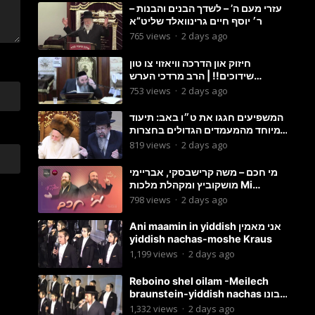
עזרי מעם ה’ – לשדך הבנים והבנות –
ר׳ יוסף חיים גרינוואלד שליט”א
765
views
·
2 days ago
חיזוק און הדרכה וויאזוי צו טון
שידוכים!! | הרב מרדכי הערש
שפיצער
753
views
·
2 days ago
המשפיעים חגגו את ט״ו באב: תיעוד
מיוחד מהמעמדים הגדולים בחצרות
האדמו״ר מסטוטשין והגרי״מ
819
views
·
2 days ago
מורגשטרן
מי חכם – משה קרישבסקי, אבריימי
מושקוביץ ומקהלת מלכות Mi
Chacham I
798
views
·
2 days ago
Ani maamin in yiddish אני מאמין
yiddish nachas-moshe Kraus
1,199
views
·
2 days ago
Reboino shel oilam -Meilech
braunstein-yiddish nachas רבונו
של עולם
1,332
views
·
2 days ago