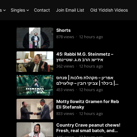
s
Singles
Contact
Join Email List
Old Yiddish Videos
Shorts
878
views
·
12 hours ago
45: Rabbi M.G. Steinmetz –
אידיש: הרב מ.ג. שטיינמץ
362
views
·
12 hours ago
אפריון – מקהלת מלכות | פנחס
ביכלר | צביקי רובין – קולעוילם |
Malchus Choir, Tzviki Rubin
453
views
·
12 hours ago
Motty Ilowitz Gramen for Reb
Eli Stefansky
833
views
·
12 hours ago
Country Crave peanut chews!
Fresh, real small batch, and
soft! – Status Island