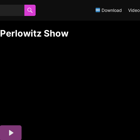
Download
Video
די בארא פ – The Perlowitz Show