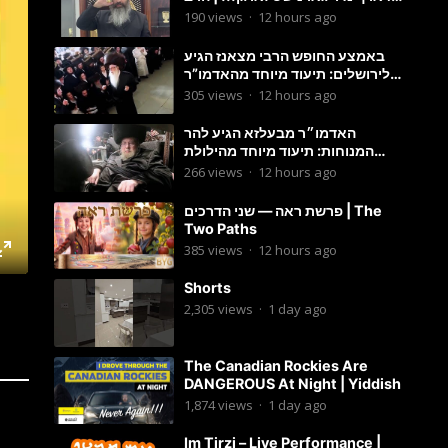
מענדל ווייס
190
views
·
12 hours ago
באמצע החופש הרבי מצאנז הגיע
לירושלים: תיעוד מיוחד מהאדמו”ר
בריקוד המצווה טאנץ בשמחת בית
305
views
·
12 hours ago
סטרפקוב
האדמו״ר מבעלזא הגיע להר
המנוחות: תיעוד מיוחד מהילולת
הרה״ק רבי אהרון מבעלזא זי״ע
266
views
·
12 hours ago
פרשת ראה — שני הדרכים | The
Two Paths
385
views
·
12 hours ago
Shorts
2,305
views
·
1 day ago
The Canadian Rockies Are
DANGEROUS At Night | Yiddish
1,874
views
·
1 day ago
Im Tirzi – Live Performance |