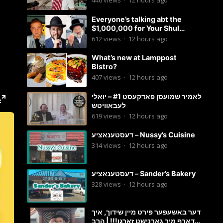
446
views
·
12 hours ago
Everyone’s talking abt the
$1,000,000 for Your Shul
Tosfos Yom Tov “No Talking by
612
views
·
12 hours ago
Davening” movement
What’s new at Lamppost
Bistro?
407
views
·
12 hours ago
לאמיר שמועסן פאדקעסט #1 – יואלי
לעבאוויטש
619
views
·
12 hours ago
דעסטענאציע – Nussy’s Cuisine
314
views
·
12 hours ago
דעסטענאציע – Sander’s Bakery
328
views
·
12 hours ago
דער באשעפער פירט מיין שידוך, איך
דארף מיר גארנישט זארגן!!! | הרב