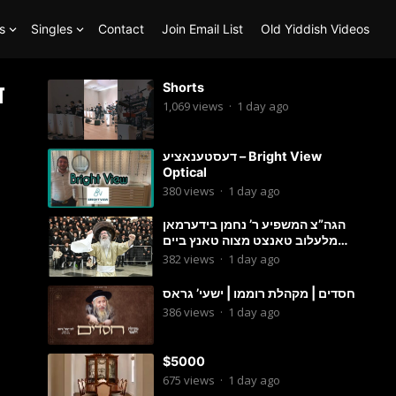
s
Singles
Contact
Join Email List
Old Yiddish Videos
ד
Shorts
1,069
views
·
1 day ago
דעסטענאציע – Bright View
Optical
380
views
·
1 day ago
הגה”צ המשפיע ר’ נחמן בידערמאן
מלעלוב טאנצט מצוה טאנץ ביים
שמחת החתונה פון בנו החתן
382
views
·
1 day ago
חסדים | מקהלת רוממו | ישעי’ גראס
386
views
·
1 day ago
$5000
675
views
·
1 day ago