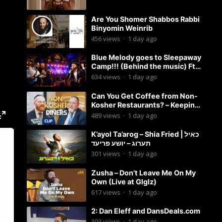
Are You Shomer Shabbos Rabbi
Binyomin Weinrib
456
views
·
1 day ago
Blue Melody goes to Sleepaway
Camp!!! (Behind the music) Ft.
Dovid Berger and Chaim Brown
634
views
·
1 day ago
Can You Get Coffee from Non-
Kosher Restaurants? – Keeping
it Kosher Clips
489
views
·
1 day ago
K’ayol Ta’arog – Shia Fried | כאיל
תערוג – יושע פריעד
301
views
·
1 day ago
Zusha – Don’t Leave Me On My
Own (Live at Glglz)
617
views
·
1 day ago
2: Dan Eleff and DansDeals.com
393
views
·
1 day ago