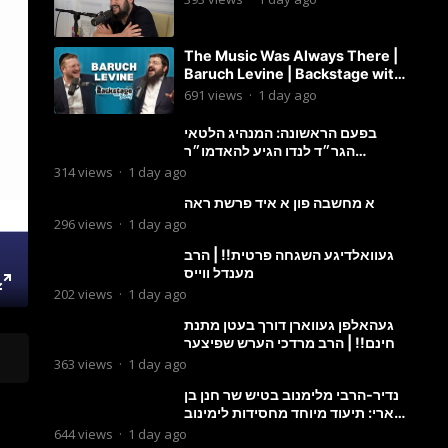
The Music Was Always There |
Baruch Levine | Backstage with
Benny
691
views
·
1 day ago
בפעם הראשונה: המנהיג הלטאי
הגר״ד לנדו הגיע להאדמו״ר
מבעלזא: תיעוד ראשוני מהפגישה
314
views
·
1 day ago
הנדירה
א מחשבה פון א איד פרשת ראה
296
views
·
1 day ago
געוואלדיגע השגחה פרטית!! | הרב
מענדל ווייס
202
views
·
1 day ago
געהאלפן געווארן דורך בעטן מתנת
חינם!! | הרב מרדכי הערש שפיצער
363
views
·
1 day ago
נדיר-הרבי מלימנוב בטיש שר חנן בן
ארי: תיעוד מיוחד מחסידות לימינוב
שרים את השיר “השיבנו”
644
views
·
1 day ago