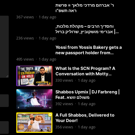
ר’ אברהם מרדכי מלאך = פרשת
ראה תשפ”ו
367
views
·
1 day ago
וחסדיך הרבים – מקהלת מלכות,
אברימי מושקוביץ, שרוליק ברזל |
Malchus Choir
236
views
·
1 day ago
Yossi from Yossis Bakery gets a
new passport holder from
Globekeeper.co
495
views
·
1 day ago
What Is the SCN Program? A
Conversation with Motty
Solomon
330
views
·
1 day ago
Shabbos Upmix | DJ Farbreng |
Feat. משולם זושא
392
views
·
1 day ago
A Full Shabbos, Delivered to
Your Door!
356
views
·
1 day ago