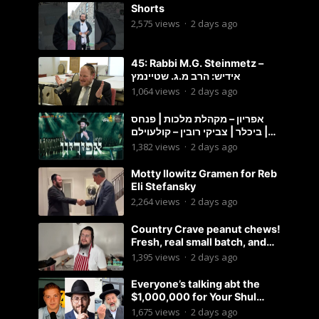
Shorts
2,575
views
·
2 days ago
45: Rabbi M.G. Steinmetz –
אידיש: הרב מ.ג. שטיינמץ
1,064
views
·
2 days ago
אפריון – מקהלת מלכות | פנחס
ביכלר | צביקי רובין – קולעוילם |
Malchus Choir, Tzviki Rubin
1,382
views
·
2 days ago
Motty Ilowitz Gramen for Reb
Eli Stefansky
2,264
views
·
2 days ago
Country Crave peanut chews!
Fresh, real small batch, and
soft! – Status Island
1,395
views
·
2 days ago
Everyone’s talking abt the
$1,000,000 for Your Shul
Tosfos Yom Tov “No Talking by
1,675
views
·
2 days ago