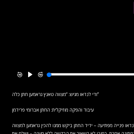
ודי לנדאו מגיש: “מצווה טאנץ גראמען חתן כלה”
עיבוד והפקה מוזיקלית: החתן אברומי פרידמן
דאו פנייה מפתיעה – ידיד החתן ביקש ממנו להכין גראמען למצווה
 בחתונה אחרת, כמובן לא השאיר את הבקשה ללא מענה – ושלח את