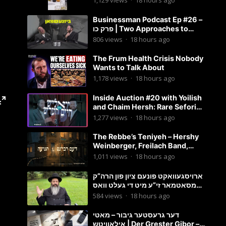
1,129
views
·
18 hours ago
Businessman Podcast Ep #26 –
פרק כו | Two Approaches to
Business Growth (One Is Often
806
views
·
18 hours ago
Overlooked)
The Frum Health Crisis Nobody
Wants to Talk About
1,178
views
·
18 hours ago
Inside Auction #20 with Yoilish
and Chaim Hersh: Rare Seforim
& Manuscripts
1,277
views
·
18 hours ago
The Rebbe’s Teniyeh – Hershy
Weinberger, Freilach Band,
Shira | דעם רבינ׳ס תנועה – הערשי
1,011
views
·
18 hours ago
וויינבערגער
ארויסגעוואקט פונעם ציון פון הרה”ק
מסאטמאר זי”ע מיט די געלט וואס
ער דארף יעצט האבן! | הרב מענדל
584
views
·
18 hours ago
ווייס
דער גרעסטער גיבור – מאטי
אילאוויטש | Der Grester Gibor –