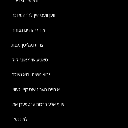
ונא אל תצריכנו
ווען וועט זיין לה’ המלוכה
אור ליהודים מנוחה
צרות געליטן גענוג
טאטע אויף אונז קוק
יבוא משיח יבוא גאולה
א היים מער נישט קיין געווין
אויף אלע ברכות ענטפערן אמן
לא ננעלו