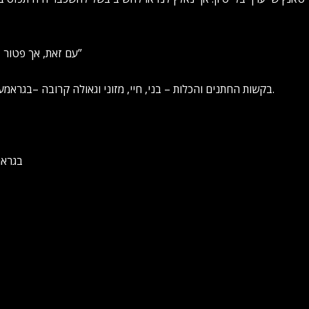
עם זאת, אך פטור בלא כלום אי אפשר – והרי התוצאה: “מצווה טאנץ גראמען חתן כלה”
בקשות החתנים והכלות – בני, חיי, מזוני וגאולה קרובה –בגראמען מרגש ועדכני, המוקדש לחתן המעבד אברומי פרידמן ביום חתונתו.
בגראמ