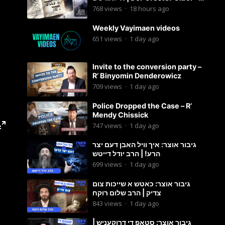
Motty Ilowitz
768
views
·
18 hours ago
Weekly Vayimaen videos
651
views
·
1 day ago
Invite to the conversion party –
R’ Binyomin Denderowicz
709
views
·
1 day ago
Police Dropped the Case – R’
Mendy Chissick
747
views
·
1 day ago
גיבור אוצר: איך וויל האבן דעם יצר
הרע! | הרב יודל דייטש
699
views
·
1 day ago
גיבור אוצר: כאטש א שייכות צום
צדיק | הרב שלום רוקח
843
views
·
1 day ago
גיבור אוצר: סטאפ די דרוקעניש |