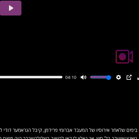
בימים שלאחר אירוסיו של המעבד אברומי פרידמן, קיבל הגראמער דודי לנ
טאנץ שייערך בל’ סיון. אך נאלץ לנדאו להשיב בשלילהשכבר היה תפוס