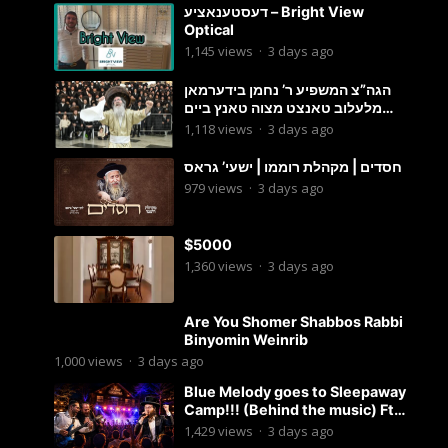
דעסטענאציע – Bright View
Optical
1,145
views
·
3 days ago
הגה”צ המשפיע ר’ נחמן בידערמאן
מלעלוב טאנצט מצוה טאנץ ביים
שמחת החתונה פון בנו החתן
1,118
views
·
3 days ago
חסדים | מקהלת רוממו | ישעי’ גראס
979
views
·
3 days ago
$5000
1,360
views
·
3 days ago
Are You Shomer Shabbos Rabbi
Binyomin Weinrib
1,000
views
·
3 days ago
Blue Melody goes to Sleepaway
Camp!!! (Behind the music) Ft.
Dovid Berger and Chaim Brown
1,429
views
·
3 days ago