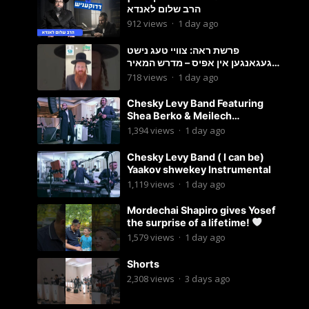
הרב שלום לאנדא
912
views
·
1 day ago
פרשת ראה: צוויי טעג נישט
געגאנגען אין אפיס – מדרש המאיר
וועכענטליך אויף סטאטוס איילענד
718
views
·
1 day ago
Chesky Levy Band Featuring
Shea Berko & Meilech
Braunstein (Yeedle werdyger
1,394
views
·
1 day ago
set)
Chesky Levy Band ( I can be)
Yaakov shwekey Instrumental
1,119
views
·
1 day ago
Mordechai Shapiro gives Yosef
the surprise of a lifetime!
1,579
views
·
1 day ago
Shorts
2,308
views
·
3 days ago