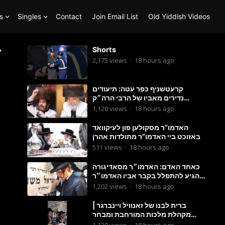
s
Singles
Contact
Join Email List
Old Yiddish Videos
ד
Shorts
2,175
views
·
18 hours ago
קרעטשניף כפר עטה: תיעודים
נדירים מאביו של הרבי הרה״ק
מקרעטשניף סיגעט זי״ע לרגל יומא
1,120
views
·
18 hours ago
דהילולא
האדמו”ר מסקולען פון לעיקוואד
באזוכט ביי האדמו”ר מתולדות אהרן
511
views
·
18 hours ago
כאחד האדם: האדמו״ר מסאדיגורה
הגיע להתפלל בקבר אביו האדמו״ר
זצ״ל
1,202
views
·
18 hours ago
ברית לבנו של זאנוויל ויינברגר |
מקהלת מלכות המורחבת ומבחר
זמרים