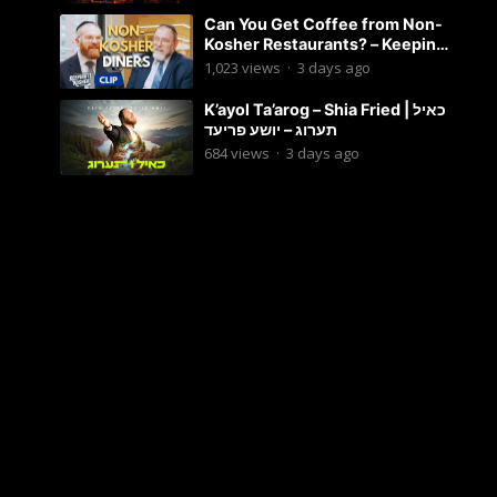
Can You Get Coffee from Non-
Kosher Restaurants? – Keeping
it Kosher Clips
1,023
views
·
3 days ago
K’ayol Ta’arog – Shia Fried | כאיל
תערוג – יושע פריעד
684
views
·
3 days ago