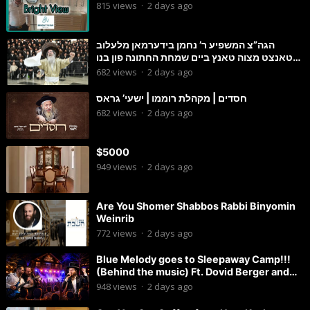
815
views
·
2 days ago
הגה”צ המשפיע ר’ נחמן בידערמאן מלעלוב
טאנצט מצוה טאנץ ביים שמחת החתונה פון בנו
החתן
682
views
·
2 days ago
חסדים | מקהלת רוממו | ישעי’ גראס
682
views
·
2 days ago
$5000
949
views
·
2 days ago
Are You Shomer Shabbos Rabbi Binyomin
Weinrib
772
views
·
2 days ago
Blue Melody goes to Sleepaway Camp!!!
(Behind the music) Ft. Dovid Berger and
Chaim Brown
948
views
·
2 days ago