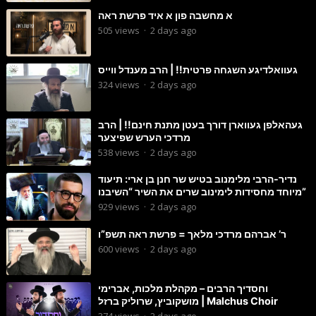
א מחשבה פון א איד פרשת ראה
505
views
·
2 days ago
געוואלדיגע השגחה פרטית!! | הרב מענדל ווייס
324
views
·
2 days ago
געהאלפן געווארן דורך בעטן מתנת חינם!! | הרב
מרדכי הערש שפיצער
538
views
·
2 days ago
נדיר-הרבי מלימנוב בטיש שר חנן בן ארי: תיעוד
מיוחד מחסידות לימינוב שרים את השיר “השיבנו”
929
views
·
2 days ago
ר’ אברהם מרדכי מלאך = פרשת ראה תשפ”ו
600
views
·
2 days ago
וחסדיך הרבים – מקהלת מלכות, אברימי
מושקוביץ, שרוליק ברזל | Malchus Choir