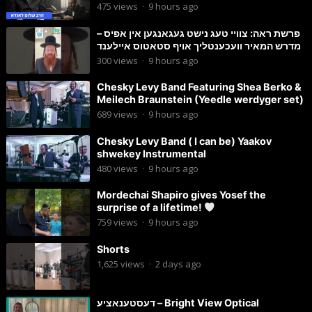
475
views
·
9 hours ago
פרשת ראה: צוויי טעג נישט געגאנגען אין אפיס –
מדרש המאיר וועכענטליך אויף סטאטוס איילענד
300
views
·
9 hours ago
Chesky Levy Band Featuring Shea Berko &
Meilech Braunstein (Yeedle werdyger set)
689
views
·
9 hours ago
Chesky Levy Band ( I can be) Yaakov
shwekey Instrumental
480
views
·
9 hours ago
Mordechai Shapiro gives Yosef the
surprise of a lifetime!
759
views
·
9 hours ago
Shorts
1,625
views
·
2 days ago
דעסטענאציע – Bright View Optical