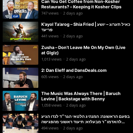
Can You Get Coffee from Non-Kosher
Restaurants? – Keeping it Kosher Clips
747
views
·
2 days ago
K’ayol Ta’arog – Shia Fried | כאיל תערוג – יושע
פריעד
441
views
·
2 days ago
Zusha – Don’t Leave Me On My Own (Live
at Glglz)
1,013
views
·
2 days ago
2: Dan Eleff and DansDeals.com
605
views
·
2 days ago
The Music Was Always There | Baruch
Levine | Backstage with Benny
1,058
views
·
2 days ago
בפעם הראשונה: המנהיג הלטאי הגר״ד לנדו הגיע
להאדמו״ר מבעלזא: תיעוד ראשוני מהפגישה
הנדירה
494
views
·
2 days ago