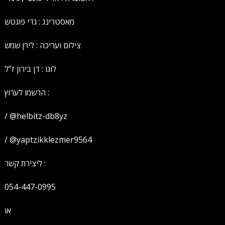
מאסטרינג : גדי פוגטש
צילום ועריכה : לירן שמש
לוגו : דן בירון ז”ל
הרשמו לערוץ :
/ @helbitz-db8yz
/ @yaptzikklezmer9564
ליצירת קשר :
054-447-0995
או