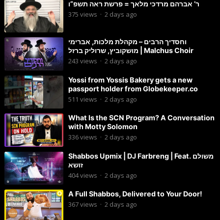
ר’ אברהם מרדכי מלאך = פרשת ראה תשפ”ו
375
views
·
2 days ago
וחסדיך הרבים – מקהלת מלכות, אברימי
מושקוביץ, שרוליק ברזל | Malchus Choir
243
views
·
2 days ago
Yossi from Yossis Bakery gets a new
passport holder from Globekeeper.co
511
views
·
2 days ago
What Is the SCN Program? A Conversation
with Motty Solomon
336
views
·
2 days ago
Shabbos Upmix | DJ Farbreng | Feat. משולם
זושא
404
views
·
2 days ago
A Full Shabbos, Delivered to Your Door!
367
views
·
2 days ago