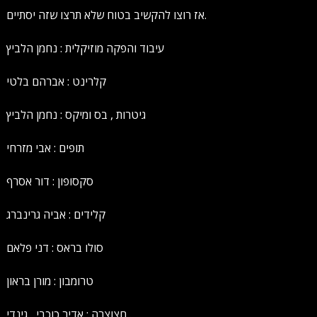
אז רוצו להקשיב בטוח שלא תרצו שזה יסתיים.
עיבוד והפקה מוזיקלית : נחמן הלביץ
קלרינט : אברהם בלטי
גיטרות , בס ומיקס : נחמן הלביץ
תופים : אבי מזרחי
סקסופון : דור אסרף
קלידים : אביה גרינברג
סולו בראס : דני פלאם
טרומבון : מורן בראון
חצוצרה : אדיר כוכבי , גינדי .