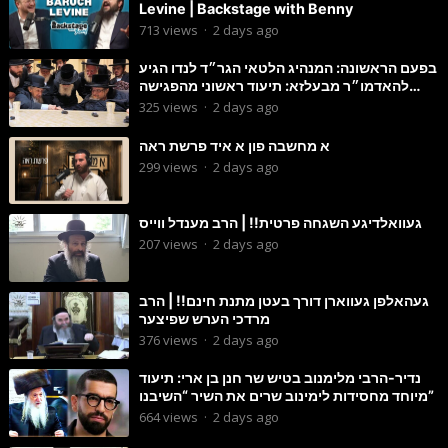
Levine | Backstage with Benny
713
views
·
2 days ago
בפעם הראשונה: המנהיג הלטאי הגר״ד לנדו הגיע
להאדמו״ר מבעלזא: תיעוד ראשוני מהפגישה
הנדירה
325
views
·
2 days ago
א מחשבה פון א איד פרשת ראה
299
views
·
2 days ago
געוואלדיגע השגחה פרטית!! | הרב מענדל ווייס
207
views
·
2 days ago
געהאלפן געווארן דורך בעטן מתנת חינם!! | הרב
מרדכי הערש שפיצער
376
views
·
2 days ago
נדיר-הרבי מלימנוב בטיש שר חנן בן ארי: תיעוד
מיוחד מחסידות לימינוב שרים את השיר “השיבנו”
664
views
·
2 days ago