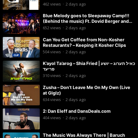
462
views
·
2 days ago
Blue Melody goes to Sleepaway Camp!!!
(Behind the music) Ft. Dovid Berger and
Chaim Brown
652
views
·
2 days ago
Can You Get Coffee from Non-Kosher
Restaurants? – Keeping it Kosher Clips
504
views
·
2 days ago
K’ayol Ta’arog – Shia Fried | כאיל תערוג – יושע
פריעד
310
views
·
2 days ago
Zusha – Don’t Leave Me On My Own (Live
at Glglz)
634
views
·
2 days ago
2: Dan Eleff and DansDeals.com
404
views
·
2 days ago
The Music Was Always There | Baruch