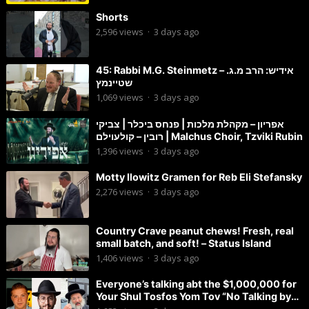
Shorts
2,596
views
·
3 days ago
45: Rabbi M.G. Steinmetz – אידיש: הרב מ.ג.
שטיינמץ
1,069
views
·
3 days ago
אפריון – מקהלת מלכות | פנחס ביכלר | צביקי
רובין – קולעוילם | Malchus Choir, Tzviki Rubin
1,396
views
·
3 days ago
Motty Ilowitz Gramen for Reb Eli Stefansky
2,276
views
·
3 days ago
Country Crave peanut chews! Fresh, real
small batch, and soft! – Status Island
1,406
views
·
3 days ago
Everyone’s talking abt the $1,000,000 for
Your Shul Tosfos Yom Tov “No Talking by
Davening” movement