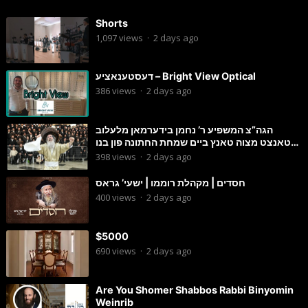
Shorts
1,097
views
·
2 days ago
דעסטענאציע – Bright View Optical
386
views
·
2 days ago
הגה”צ המשפיע ר’ נחמן בידערמאן מלעלוב
טאנצט מצוה טאנץ ביים שמחת החתונה פון בנו
החתן
398
views
·
2 days ago
חסדים | מקהלת רוממו | ישעי’ גראס
400
views
·
2 days ago
$5000
690
views
·
2 days ago
Are You Shomer Shabbos Rabbi Binyomin
Weinrib