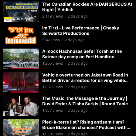
The Canadian Rockies Are DANGEROUS At
Night | Yiddish
2,119
views
·
2 days ago
Im Tirzi – Live Performance | Chesky
Schwartz Productions
984
views
·
2 days ago
A mock Hachnusas Sefer Torah at the
Satmar day camp on Fort Hamilton
Parkway.
1,266
views
·
2 days ago
Vehicle overturned on Jaketown Road in
Bethel driver arrested for driving while
intoxicated.
1,007
views
·
2 days ago
The Music, the Message & the Journey |
Duvid Feder & Zisha Surkis | Round Table
#11
1,957
views
·
2 days ago
Pied-à-terre list? Rising antisemitism?
Bruce Blakeman chances? Podcast with
Councilman David Carr!
1,038
views
·
2 days ago