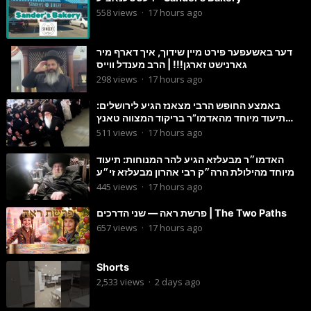
558
views
·
17 hours ago
דער באשעפער פירט מיין שידוך, איך דארף מיר
גארנישט זארגן!!! | הרב מענדל ווייס
298
views
·
17 hours ago
באמצע החופש הרבי מצאנז הגיע לירושלים:
תיעוד מיוחד מהאדמו”ר בריקוד המצווה טאנץ
בשמחת בית סטרפקוב
511
views
·
17 hours ago
האדמו״ר מבעלזא הגיע להר המנוחות: תיעוד
מיוחד מהילולת הרה״ק רבי אהרון מבעלזא זי״ע
445
views
·
17 hours ago
פרשת ראה — שני הדרכים | The Two Paths
657
views
·
17 hours ago
Shorts
2,533
views
·
2 days ago