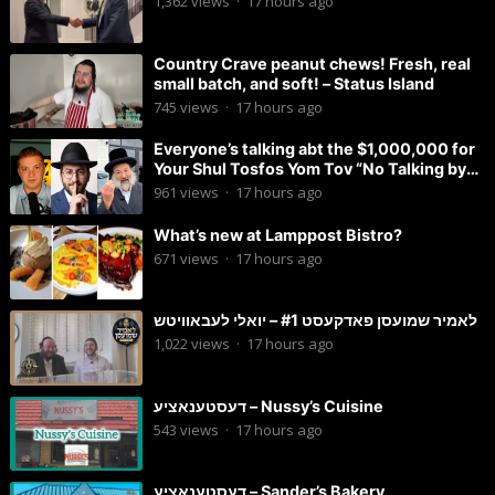
1,362
views
·
17 hours ago
Country Crave peanut chews! Fresh, real
small batch, and soft! – Status Island
745
views
·
17 hours ago
Everyone’s talking abt the $1,000,000 for
Your Shul Tosfos Yom Tov “No Talking by
Davening” movement
961
views
·
17 hours ago
What’s new at Lamppost Bistro?
671
views
·
17 hours ago
לאמיר שמועסן פאדקעסט #1 – יואלי לעבאוויטש
1,022
views
·
17 hours ago
דעסטענאציע – Nussy’s Cuisine
543
views
·
17 hours ago
דעסטענאציע – Sander’s Bakery