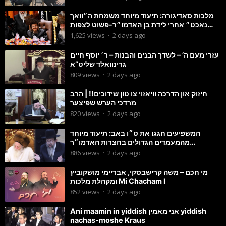
מלכות סאדיגורה: תיעוד מיוחד משמחת ה״וואך
נאכט״ אחרי לידת בן האדמו״ר-פשוט לצפות
ולהנות
1,625
views
·
2 days ago
עזרי מעם ה’ – לשדך הבנים והבנות – ר׳ יוסף חיים
גרינוואלד שליט”א
809
views
·
2 days ago
חיזוק און הדרכה וויאזוי צו טון שידוכים!! | הרב
מרדכי הערש שפיצער
820
views
·
2 days ago
המשפיעים חגגו את ט״ו באב: תיעוד מיוחד
מהמעמדים הגדולים בחצרות האדמו״ר
מסטוטשין והגרי״מ מורגשטרן
886
views
·
2 days ago
מי חכם – משה קרישבסקי, אבריימי מושקוביץ
ומקהלת מלכות Mi Chacham I
852
views
·
2 days ago
Ani maamin in yiddish אני מאמין yiddish
nachas-moshe Kraus