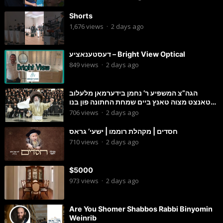
Shorts
1,676
views
·
2 days ago
דעסטענאציע – Bright View Optical
849
views
·
2 days ago
הגה”צ המשפיע ר’ נחמן בידערמאן מלעלוב
טאנצט מצוה טאנץ ביים שמחת החתונה פון בנו
החתן
706
views
·
2 days ago
חסדים | מקהלת רוממו | ישעי’ גראס
710
views
·
2 days ago
$5000
973
views
·
2 days ago
Are You Shomer Shabbos Rabbi Binyomin
Weinrib