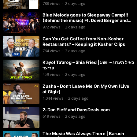
788
views
·
2 days ago
Blue Melody goes to Sleepaway Camp!!!
(Behind the music) Ft. Dovid Berger and
Chaim Brown
972
views
·
2 days ago
Can You Get Coffee from Non-Kosher
Restaurants? – Keeping it Kosher Clips
764
views
·
2 days ago
K’ayol Ta’arog – Shia Fried | כאיל תערוג – יושע
פריעד
459
views
·
2 days ago
Zusha – Don’t Leave Me On My Own (Live
at Glglz)
1,044
views
·
2 days ago
2: Dan Eleff and DansDeals.com
619
views
·
2 days ago
The Music Was Always There | Baruch