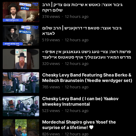
גיבור אוצר: כאטש א שייכות צום צדיק | הרב
שלום רוקח
374
views
·
12 hours ago
גיבור אוצר: סטאפ די דרוקעניש | הרב שלום
לאנדא
519
views
·
12 hours ago
פרשת ראה: צוויי טעג נישט געגאנגען אין אפיס –
מדרש המאיר וועכענטליך אויף סטאטוס איילענד
320
views
·
12 hours ago
Chesky Levy Band Featuring Shea Berko &
Meilech Braunstein (Yeedle werdyger set)
765
views
·
12 hours ago
Chesky Levy Band ( I can be) Yaakov
shwekey Instrumental
523
views
·
12 hours ago
Mordechai Shapiro gives Yosef the
surprise of a lifetime!
826
views
·
12 hours ago