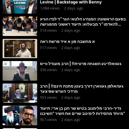
Levine | Backstage with Benny
1,084
views
·
2 days ago
בפעם הראשונה: המנהיג הלטאי הגר״ד לנדו הגיע
להאדמו״ר מבעלזא: תיעוד ראשוני מהפגישה
הנדירה
514
views
·
2 days ago
א מחשבה פון א איד פרשת ראה
517
views
·
2 days ago
געוואלדיגע השגחה פרטית!! | הרב מענדל ווייס
336
views
·
2 days ago
געהאלפן געווארן דורך בעטן מתנת חינם!! | הרב
מרדכי הערש שפיצער
553
views
·
2 days ago
נדיר-הרבי מלימנוב בטיש שר חנן בן ארי: תיעוד
מיוחד מחסידות לימינוב שרים את השיר “השיבנו”
957
views
·
2 days ago