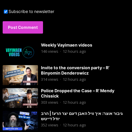
Subscribe to newsletter
Weekly Vayimaen videos
146
views
·
12 hours ago
Invite to the conversion party – R’
Binyomin Denderowicz
314
views
·
12 hours ago
Police Dropped the Case – R’ Mendy
Chissick
303
views
·
12 hours ago
גיבור אוצר: איך וויל האבן דעם יצר הרע! | הרב
יודל דייטש
352
views
·
12 hours ago