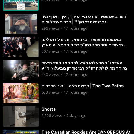
דער באשעפער פירט מיין שידוך, איך דארף מיר
גארנישט זארגן!!! | הרב מענדל ווייס
296
views
·
17 hours ago
באמצע החופש הרבי מצאנז הגיע לירושלים:
תיעוד מיוחד מהאדמו”ר בריקוד המצווה טאנץ
בשמחת בית סטרפקוב
507
views
·
17 hours ago
האדמו״ר מבעלזא הגיע להר המנוחות: תיעוד
מיוחד מהילולת הרה״ק רבי אהרון מבעלזא זי״ע
440
views
·
17 hours ago
פרשת ראה — שני הדרכים | The Two Paths
653
views
·
17 hours ago
Shorts
2,526
views
·
2 days ago
The Canadian Rockies Are DANGEROUS At