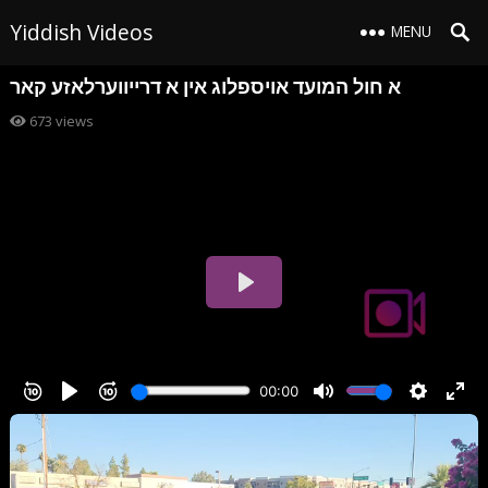
Yiddish Videos
MENU
א חול המועד אויספלוג אין א דרייווערלאזע קאר
673
views