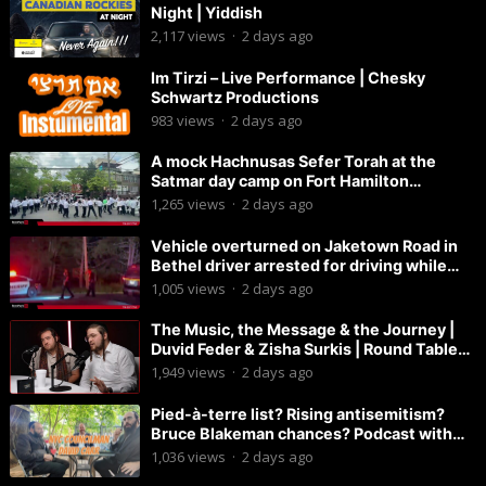
Night | Yiddish
2,117
views
·
2 days ago
Im Tirzi – Live Performance | Chesky
Schwartz Productions
983
views
·
2 days ago
A mock Hachnusas Sefer Torah at the
Satmar day camp on Fort Hamilton
Parkway.
1,265
views
·
2 days ago
Vehicle overturned on Jaketown Road in
Bethel driver arrested for driving while
intoxicated.
1,005
views
·
2 days ago
The Music, the Message & the Journey |
Duvid Feder & Zisha Surkis | Round Table
#11
1,949
views
·
2 days ago
Pied-à-terre list? Rising antisemitism?
Bruce Blakeman chances? Podcast with
Councilman David Carr!
1,036
views
·
2 days ago