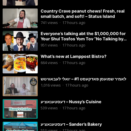
Country Crave peanut chews! Fresh, real
small batch, and soft! – Status Island
741
views
·
17 hours ago
Everyone’s talking abt the $1,000,000 for
Your Shul Tosfos Yom Tov “No Talking by
Davening” movement
951
views
·
17 hours ago
What’s new at Lamppost Bistro?
664
views
·
17 hours ago
לאמיר שמועסן פאדקעסט #1 – יואלי לעבאוויטש
1,016
views
·
17 hours ago
דעסטענאציע – Nussy’s Cuisine
539
views
·
17 hours ago
דעסטענאציע – Sander’s Bakery
553
views
·
17 hours ago