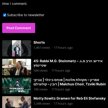
time I comment.
Subscribe to newsletter
Shorts
1,461
views
·
17 hours ago
45: Rabbi M.G. Steinmetz – אידיש: הרב מ.ג.
שטיינמץ
584
views
·
17 hours ago
אפריון – מקהלת מלכות | פנחס ביכלר | צביקי
רובין – קולעוילם | Malchus Choir, Tzviki Rubin
746
views
·
17 hours ago
Motty Ilowitz Gramen for Reb Eli Stefansky
1,348
views
·
17 hours ago