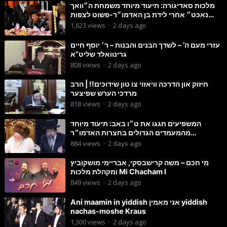
מלכות סאדיגורה: תיעוד מיוחד משמחת ה״וואך
נאכט״ אחרי לידת בן האדמו״ר-פשוט לצפות
ולהנות
1,623
views
·
2 days ago
עזרי מעם ה’ – לשדך הבנים והבנות – ר׳ יוסף חיים
גרינוואלד שליט”א
808
views
·
2 days ago
חיזוק און הדרכה וויאזוי צו טון שידוכים!! | הרב
מרדכי הערש שפיצער
818
views
·
2 days ago
המשפיעים חגגו את ט״ו באב: תיעוד מיוחד
מהמעמדים הגדולים בחצרות האדמו״ר
מסטוטשין והגרי״מ מורגשטרן
884
views
·
2 days ago
מי חכם – משה קרישבסקי, אבריימי מושקוביץ
ומקהלת מלכות Mi Chacham I
849
views
·
2 days ago
Ani maamin in yiddish אני מאמין yiddish
nachas-moshe Kraus
1,300
views
·
2 days ago