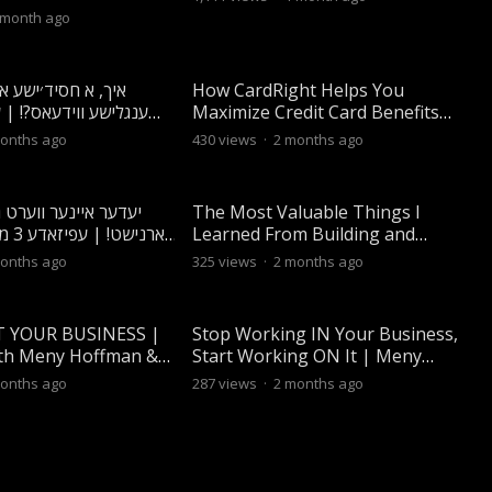
 month ago
איך, א חסיד׳ישע א
How CardRight Helps You
Maximize Credit Card Benefits
the Easy Way
onths ago
430
views
·
2 months ago
יעדער איינער ווערט גע
The Most Valuable Things I
גארנ
Learned From Building and
Selling 4 Companies
onths ago
325
views
·
2 months ago
 YOUR BUSINESS |
Stop Working IN Your Business,
ith Meny Hoffman &
Start Working ON It | Meny
edman
Hoffman x Yoilish
onths ago
287
views
·
2 months ago