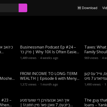
🆕 Download
Vi
כ׳האב א,
Businessman Podcast Ep #24 –
Taxes: What 
א
פרק כד | Why 10X Is Often Easier
Family Shou
Than 2X
1,489
views
·
4 weeks ago
969
views
·
4 w
FROM INCOME TO LONG-TERM
, ווייל עס קען
| Moshe
WEALTH | Episode 6 with Meny
דיר קאסטן מיליאנען! | עפיזאדע 7 מיט
idy to
Hoffman & Simeon Friedman
אלי עקשטיין
1,372
views
·
1 month ago
1,490
views
·
1
 #23 –
איך האב אנגעהויבן די שווערסטע
The guy that 
ביזנעס, 7 וואכן פאר מיין חתונה! |
loans – Yan