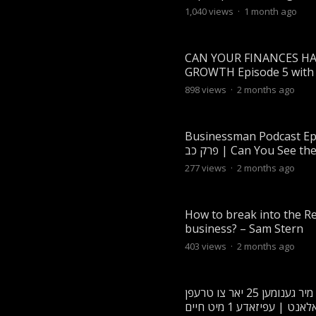
Motivation Ends
1,040
views
·
1 month ago
CAN YOUR FINANCES H
GROWTH Episode 5 with
Hoffman & Simeon Frie
898
views
·
2 months ago
Businessman Podcast Ep
פרק כב | Can You See the Label
From Inside the Bottle?
277
views
·
2 months ago
How to break into the Re
business? – Sam Stern
403
views
·
2 months ago
עס האט מיר גענומען 25 יאר צו טרעפן
מיין טאלאנט | עפיזאדע 1 מיט חיים