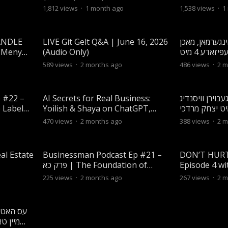
עפיזאדע 6 מיט משה גאטליעב
1,812
views
·
1 month ago
1,538
views
·
1
ANDLE
LIVE Git Gelt Q&A | June 16, 2026
ינגערמאן, מאכן
 Meny
(Audio Only)
ענגלישע ווידעאס?! | עפיזאדע 4 מיט
dman
משה וויגדער
589
views
·
2 months ago
486
views
·
2 m
 #22 –
AI Secrets for Real Business:
בוירן וויסנדיג
Yoilish & Shaya on ChatGPT,
ישט! | עפיזאדע 3 מיט יצחק מרדכי
Claude & Gemini for maximum
שווארץ
470
views
·
2 months ago
388
views
·
2 m
results!
al Estate
Businessman Podcast Ep #21 –
DON’T HURT
פרק כא | The Foundation of
Episode 4 w
Business
Simeon Fri
225
views
·
2 months ago
267
views
·
2 m