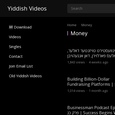
Yiddish Videos
Home
Money
🆕 Download
Money
Videos
Singles
ינוועסטירט טויזנטער דאלער
לעס פארלוירן, דאן אנגעהויבן
Contact
פונדאסניי | עפיזאדע 8 מיט משה
1,843
views
·
4 weeks ago
באכנער
Join Email List
Old Yiddish Videos
Building Billion-Dollar
Fundraising Platforms 
Hecht Journey from Char
1,014
views
·
1 month ago
Hatch AI
Businessman Podcast Ep
פרק כג | Success Begins When