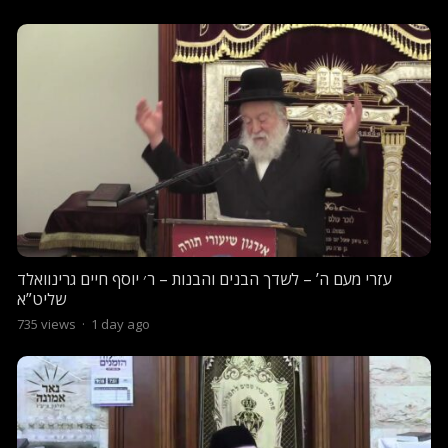
עזרי מעם ה’ – לשדך הבנים והבנות – ר׳ יוסף חיים גרינוואלד
שליט”א
735
views
·
1 day ago