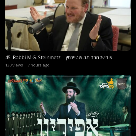
45: Rabbi M.G. Steinmetz – אידיש: הרב מ.ג. שטיינמץ
130
views
·
7 hours ago