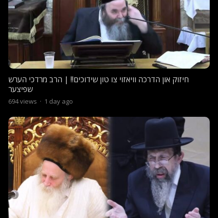
חיזוק און הדרכה וויאזוי צו טון שידוכים!! | הרב מרדכי הערש
שפיצער
694
views
·
1 day ago