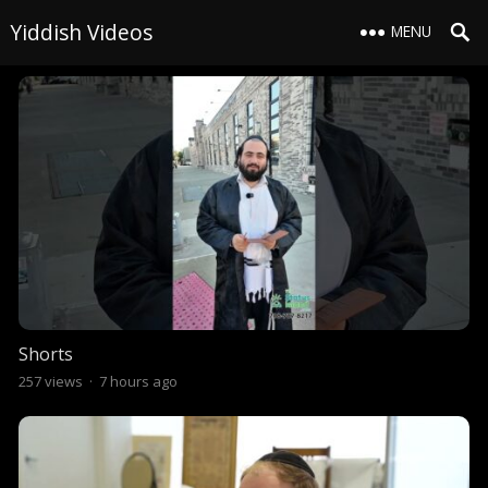
Yiddish Videos
MENU
Shorts
257
views
·
7 hours ago