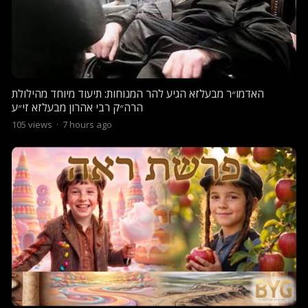
האדמו״ר מבעלזא הגיע להר המנוחות: תיעוד מיוחד מהילולת
הרה״ק רבי אהרון מבעלזא זי״ע
105
views
·
7 hours ago