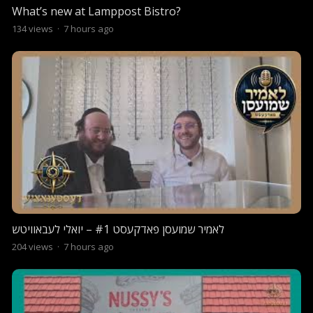
What’s new at Lamppost Bistro?
134
views
·
7 hours ago
לאמיר שמועסן פאדקעסט #1 – יואלי לעבאוויטש
204
views
·
7 hours ago