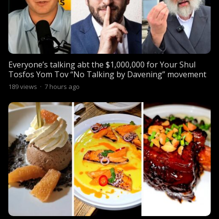
Everyone’s talking abt the $1,000,000 for Your Shul
Tosfos Yom Tov “No Talking by Davening” movement
189
views
·
7 hours ago