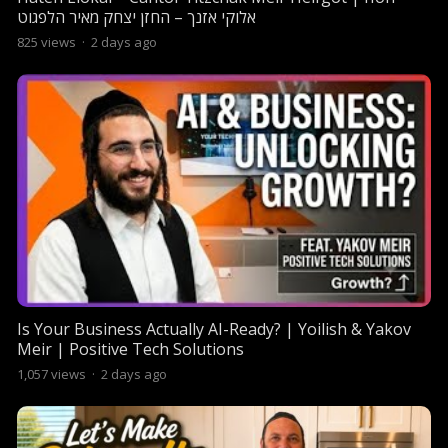
אלוקי אזנך – החזן יצחק מאיר הלפגוט
825
views
·
2 days ago
Is Your Business Actually AI-Ready? | Yoilish & Yakov
Meir | Positive Tech Solutions
1,057
views
·
2 days ago