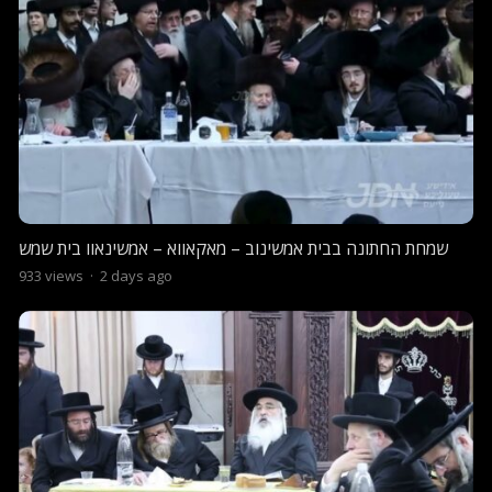
שמחת החתונה בבית אמשינוב – מאקאווא – אמשינאוו בית שמש
933
views
·
2 days ago