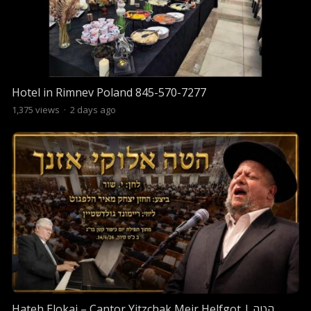
Hotel in Rimnev Poland 845-570-7277
1,375
views
·
2 days ago
Hateh Elokai – Cantor Yitzchak Meir Helfgot | הטה