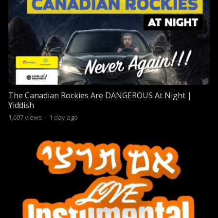
The Canadian Rockies Are DANGEROUS At Night |
Yiddish
1,697
views
·
1 day ago