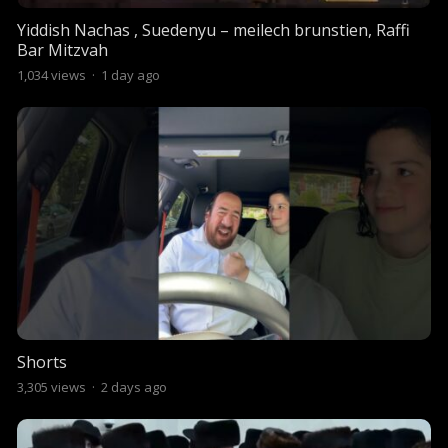
Yiddish Nachas , Suedenyu – meilech brunstien, Raffi
Bar Mitzvah
1,034
views
·
1 day ago
Shorts
3,305
views
·
2 days ago