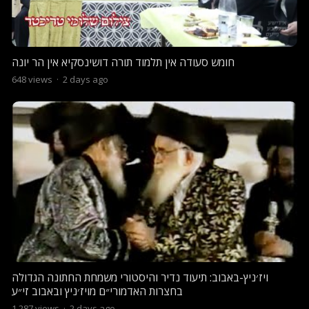
חומש סעודה אין תלמוד תורה דושינסקיא אין הר יונה
648
views
·
2 days ago
ויז׳ניץ-באבוב: תיעוד נדיר והיסטורי משמחת החתונה הגדולה
בחצרות האדמורי״ם מויז׳ניץ ובאבוב זי״ע
1,287
views
·
2 days ago