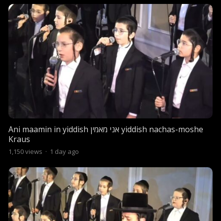
Ani maamin in yiddish אני מאמין yiddish nachas-moshe
Kraus
1,150
views
·
1 day ago