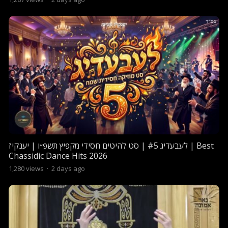
לעבעדיג #5 | סט להיטים חסידי מקפיץ תשפ״ו | יענקיז | Best
Chassidic Dance Hits 2026
1,280
views
·
2 days ago