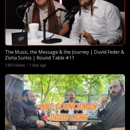
The Music, the Message & the Journey | Duvid Feder &
Zisha Surkis | Round Table #11
1,637
views
·
1 day ago