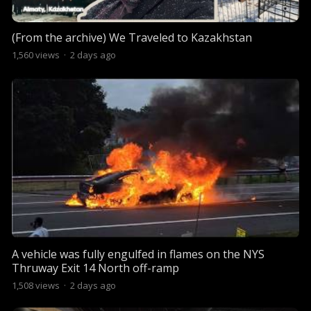
(From the archive) We Traveled to Kazakhstan
1,560
views
·
2 days ago
A vehicle was fully engulfed in flames on the NYS
Thruway Exit 14 North off-ramp
1,508
views
·
2 days ago