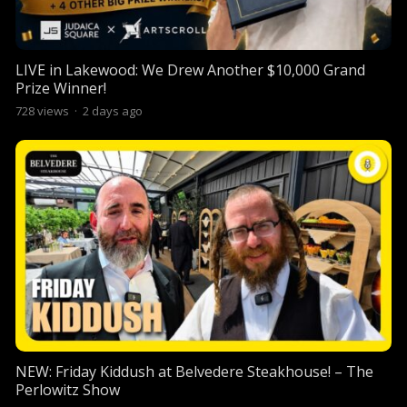
LIVE in Lakewood: We Drew Another $10,000 Grand
Prize Winner!
728
views
·
2 days ago
NEW: Friday Kiddush at Belvedere Steakhouse! – The
Perlowitz Show