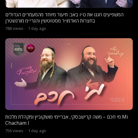
המשפיעים חגגו את ט״ו באב: תיעוד מיוחד מהמעמדים הגדולים
בחצרות האדמו״ר מסטוטשין והגרי״מ מורגשטרן
788
views
·
1 day ago
מי חכם – משה קרישבסקי, אבריימי מושקוביץ ומקהלת מלכות Mi
Chacham I
756
views
·
1 day ago